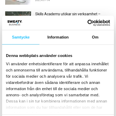
Skills Academy utökar sin verksamhet –
öppnar Stockholms största fotbollsanläggning
inomhus...
2024-10-29
Samtycke
Information
Om
Ladda fler
Denna webbplats använder cookies
HETAST JUST NU
Vi använder enhetsidentifierare för att anpassa innehållet
och annonserna till användarna, tillhandahålla funktioner
för sociala medier och analysera vår trafik. Vi
vidarebefordrar även sådana identifierare och annan
information från din enhet till de sociala medier och
annons- och analysföretag som vi samarbetar med.
Gruppträning
Gym
Dessa kan i sin tur kombinera informationen med annan
Almega Friskvårdsföretagen
Basic-Fit lanserar initiativ för
information som du har tillhandahållit eller som de har
rekryterar Helena Arnold
att göra träning på gym mer
samlat in när du har använt deras tjänster.
tillgängligt