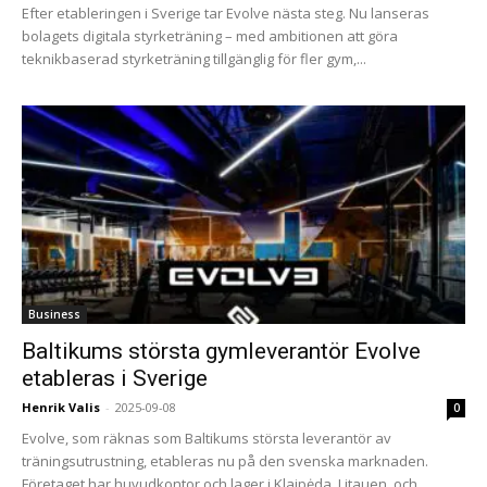
Efter etableringen i Sverige tar Evolve nästa steg. Nu lanseras
bolagets digitala styrketräning – med ambitionen att göra
teknikbaserad styrketräning tillgänglig för fler gym,...
Business
Baltikums största gymleverantör Evolve
etableras i Sverige
Henrik Valis
-
2025-09-08
0
Evolve, som räknas som Baltikums största leverantör av
träningsutrustning, etableras nu på den svenska marknaden.
Företaget har huvudkontor och lager i Klaipėda, Litauen, och...