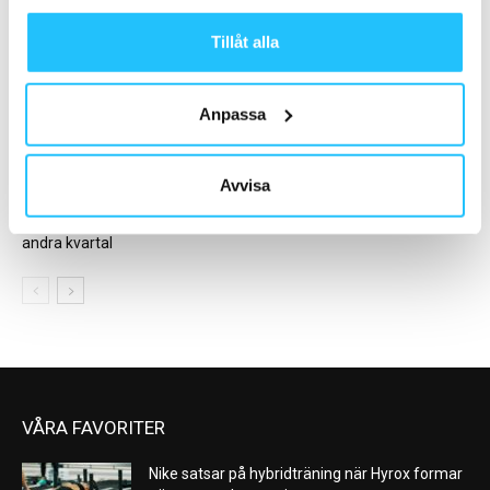
Tillåt alla
Anpassa
Business
Gym
Avvisa
SATS tredubblade
Magnus Wilhelmsson –
driftsresultatet under årets
Sweaty Business Podcast #77
andra kvartal
VÅRA FAVORITER
Nike satsar på hybridträning när Hyrox formar