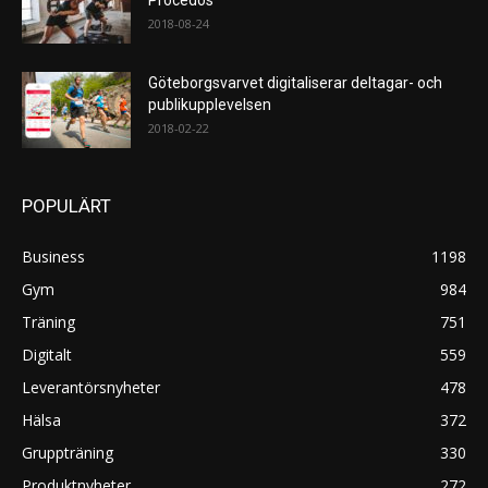
2018-08-24
Göteborgsvarvet digitaliserar deltagar- och
publikupplevelsen
2018-02-22
POPULÄRT
Business
1198
Gym
984
Träning
751
Digitalt
559
Leverantörsnyheter
478
Hälsa
372
Gruppträning
330
Produktnyheter
272