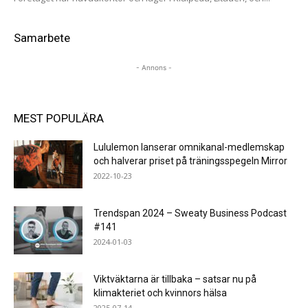
Samarbete
- Annons -
MEST POPULÄRA
Lululemon lanserar omnikanal-medlemskap
och halverar priset på träningsspegeln Mirror
2022-10-23
Trendspan 2024 – Sweaty Business Podcast
#141
2024-01-03
Viktväktarna är tillbaka – satsar nu på
klimakteriet och kvinnors hälsa
2025-07-14