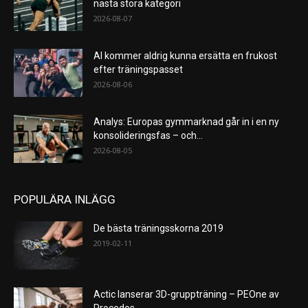
nästa stora kategori
2026-08-07
AI kommer aldrig kunna ersätta en frukost
efter träningspasset
2026-08-06
Analys: Europas gymmarknad går in i en ny
konsolideringsfas – och...
2026-08-05
POPULÄRA INLÄGG
De bästa träningsskorna 2019
2019-02-11
Actic lanserar 3D-gruppträning – PEOne av
Procedos