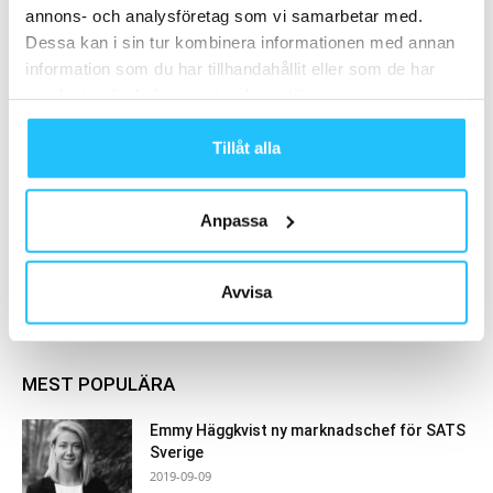
träningsfrekvensen och förbättra
annons- och analysföretag som vi samarbetar med.
folkhälsan
Digitalt
Dessa kan i sin tur kombinera informationen med annan
information som du har tillhandahållit eller som de har
Podcast: Johan Stål om Atletic City
samlat in när du har använt deras tjänster.
Sportgym – gymmet som inte
försöker vara för alla
Business
Tillåt alla
Anpassa
Samarbete
Avvisa
- Annons -
MEST POPULÄRA
Emmy Häggkvist ny marknadschef för SATS
Sverige
2019-09-09