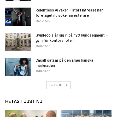
Relentless Ai växer – stort intresse när
företaget nu söker investerare
2021-12-22
Gymleco slår sig in på nytt kundsegment –
gym för kontorshotell
2020-07-15
Casall satsar på den amerikanska
marknaden
2018-08-23
Ladda fler
HETAST JUST NU