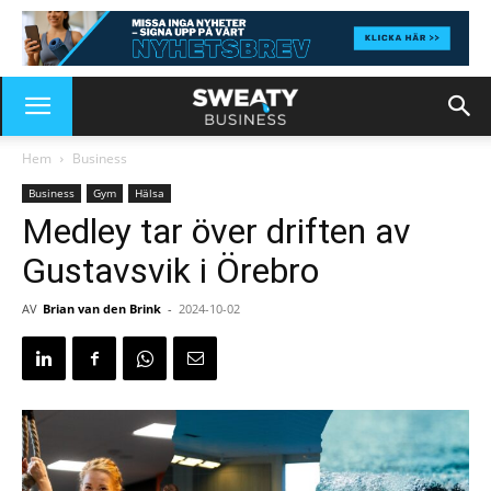
Hem
Business
Business
Gym
Hälsa
Medley tar över driften av
Gustavsvik i Örebro
AV
Brian van den Brink
-
2024-10-02