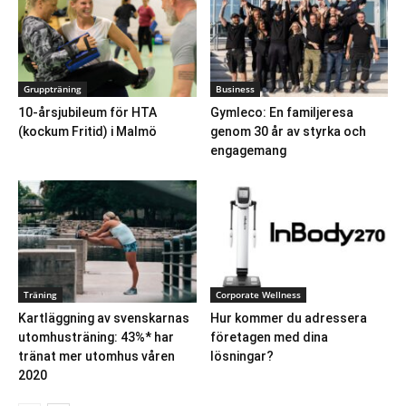
Gruppträning
Business
10-årsjubileum för HTA
Gymleco: En familjeresa
(kockum Fritid) i Malmö
genom 30 år av styrka och
engagemang
Träning
Corporate Wellness
Kartläggning av svenskarnas
Hur kommer du adressera
utomhusträning: 43%* har
företagen med dina
tränat mer utomhus våren
lösningar?
2020