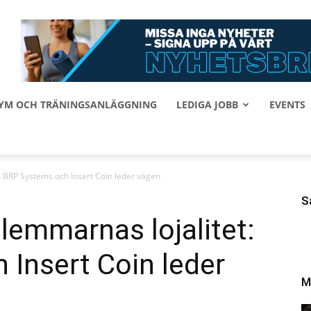
 GYM OCH TRÄNINGSANLÄGGNING
LEDIGA JOBB
EVENTS
BRP Systems och Insert Coin leder vägen
S
mmarnas lojalitet:
Insert Coin leder
M