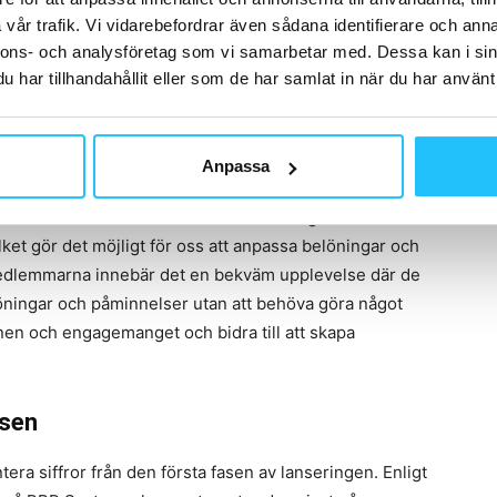
vår trafik. Vi vidarebefordrar även sådana identifierare och anna
nnons- och analysföretag som vi samarbetar med. Dessa kan i sin
har tillhandahållit eller som de har samlat in när du har använt 
Anpassa
 ”Vårt syfte med lojalitetsprogrammet är att
för våra medlemmar. Vi kan som företag bättre förstå
et gör det möjligt för oss att anpassa belöningar och
edlemmarna innebär det en bekväm upplevelse där de
löningar och påminnelser utan att behöva göra något
nen och engagemanget och bidra till att skapa
asen
ra siffror från den första fasen av lanseringen. Enligt