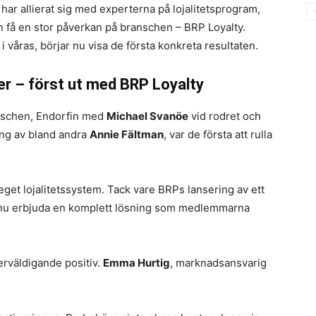
har allierat sig med experterna på lojalitetsprogram,
an få en stor påverkan på branschen – BRP Loyalty.
våras, börjar nu visa de första konkreta resultaten.
r – först ut med BRP Loyalty
nschen, Endorfin med
Michael Svanöe
vid rodret och
ing av bland andra
Annie Fältman
, var de första att rulla
 eget lojalitetssystem. Tack vare BRPs lansering av ett
 vi nu erbjuda en komplett lösning som medlemmarna
rväldigande positiv.
Emma Hurtig
, marknadsansvarig