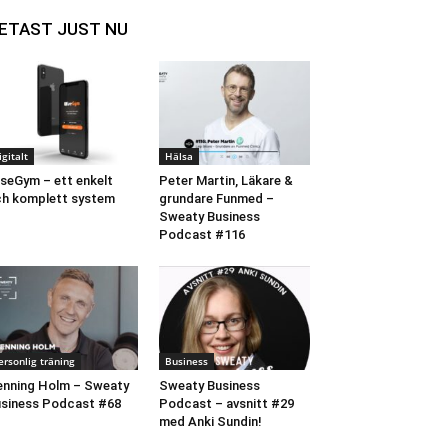
ETAST JUST NU
igitalt
Hälsa
seGym – ett enkelt
Peter Martin, Läkare &
h komplett system
grundare Funmed –
Sweaty Business
Podcast #116
ersonlig träning
Business
nning Holm – Sweaty
Sweaty Business
siness Podcast #68
Podcast – avsnitt #29
med Anki Sundin!