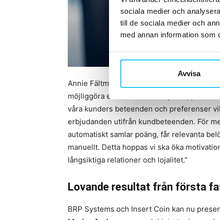
sociala medier och analysera 
till de sociala medier och a
med annan information som du 
Avvisa
Annie Fältman, delägare 360 Träningscenter:
möjliggöra en mer skräddarsydd upplevelse 
våra kunders beteenden och preferenser vilk
erbjudanden utifrån kundbeteenden. För m
automatiskt samlar poäng, får relevanta be
manuellt. Detta hoppas vi ska öka motivatio
långsiktiga relationer och lojalitet.”
Lovande resultat från första f
BRP Systems och Insert Coin kan nu presente