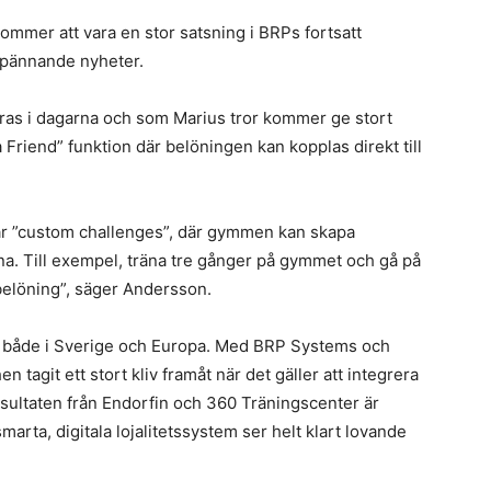
ommer att vara en stor satsning i BRPs fortsatt
 spännande nyheter.
eras i dagarna och som Marius tror kommer ge stort
 Friend” funktion där belöningen kan kopplas direkt till
lar ”custom challenges”, där gymmen kan skapa
. Till exempel, träna tre gånger på gymmet och gå på
 belöning”, säger Andersson.
t, både i Sverige och Europa. Med BRP Systems och
tagit ett stort kliv framåt när det gäller att integrera
a resultaten från Endorfin och 360 Träningscenter är
arta, digitala lojalitetssystem ser helt klart lovande