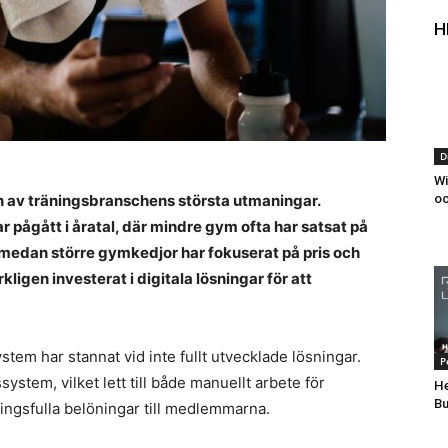
H
D
Wi
 av träningsbranschens största utmaningar.
oc
r pågått i åratal, där mindre gym ofta har satsat på
, medan större gymkedjor har fokuserat på pris och
rkligen investerat i digitala lösningar för att
stem har stannat vid inte fullt utvecklade lösningar.
P
system, vilket lett till både manuellt arbete för
He
Bu
ingsfulla belöningar till medlemmarna.