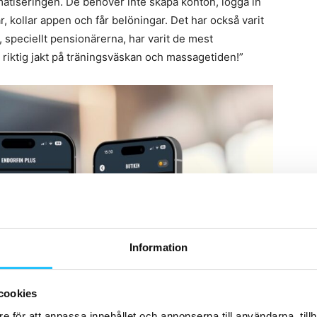
tiseringen. De behöver inte skapa konton, logga in
ar, kollar appen och får belöningar. Det har också varit
 speciellt pensionärerna, har varit de mest
 riktig jakt på träningsväskan och massagetiden!”
Information
cookies
e för att anpassa innehållet och annonserna till användarna, tillh