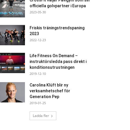
CrossFit väljer Pavigym som sin
officiella golvpartner i Europa
2023-05-30
Friskis träningstrendspaning
2023
2022-12-23
Life Fitness On Demand –
instruktörsledda pass direkt i
konditionsutrustningen
2019-12-10
Carolina Klüft blir ny
verksamhetschef för
Generation Pep
2019-01-25
Ladda fler