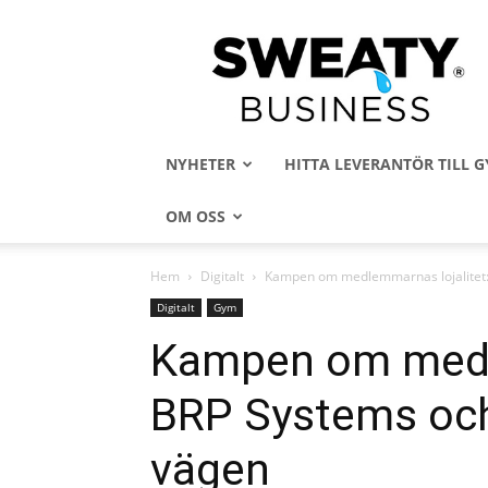
Sweaty
Business
NYHETER
HITTA LEVERANTÖR TILL
OM OSS
Hem
Digitalt
Kampen om medlemmarnas lojalitet: 
Digitalt
Gym
Kampen om medle
BRP Systems och 
vägen