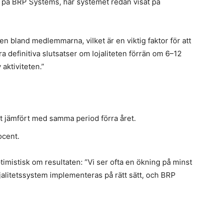
g på BRP Systems, har systemet redan visat på
ten bland medlemmarna, vilket är en viktig faktor för att
 definitiva slutsatser om lojaliteten förrän om 6–12
aktiviteten.”
 jämfört med samma period förra året.
ocent.
timistisk om resultaten: ”Vi ser ofta en ökning på minst
ojalitetssystem implementeras på rätt sätt, och BRP