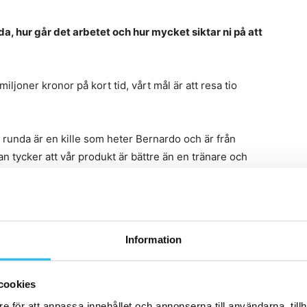
a, hur går det arbetet och hur mycket siktar ni på att
 miljoner kronor på kort tid, vårt mål är att resa tio
 runda är en kille som heter Bernardo och är från
n tycker att vår produkt är bättre än en tränare och
ernardo är VD på ett globalt bolag och har självklart
 med appen då den anpassar sig mer efter honom.
ade träna hade jag superlåg readiness och berättade
Information
npassat efter hur jag mådde. Jag kunde göra varje del
ess och fick ett lite mer utmanande träningspass, men
mig att ni skapat något väldigt speciellt här”.
cookies
e för att anpassa innehållet och annonserna till användarna, tillh