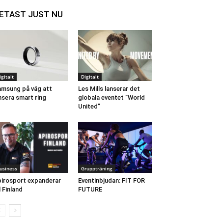
ETAST JUST NU
igitalt
Digitalt
msung på väg att
Les Mills lanserar det
nsera smart ring
globala eventet ”World
United”
usiness
Gruppträning
irosport expanderar
Eventinbjudan: FIT FOR
ll Finland
FUTURE