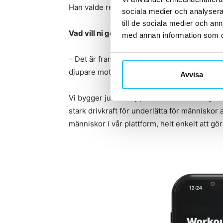
Han valde redan under sittande möte att in
sociala medier och analysera 
till de sociala medier och a
Vad vill ni göra med det nya kapitalet?
med annan information som du 
– Det är framförallt två saker. Expansion oc
djupare mot USA inom CrossFit och bredare 
Avvisa
Vi bygger just nu upp en unik communitydel 
stark drivkraft för underlätta för människor 
människor i vår plattform, helt enkelt att g