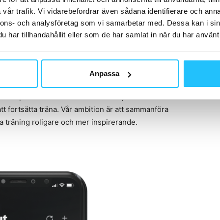
vestera en bra summa i denna runda.
vår trafik. Vi vidarebefordrar även sådana identifierare och anna
nnons- och analysföretag som vi samarbetar med. Dessa kan i sin
har tillhandahållit eller som de har samlat in när du har använt 
h vidareutveckling av plattformen. Vi expanderar
I Sverige inom styrka & fitness.
Anpassa
i vår plattform. Vi vet att community är en extremt
att fortsätta träna. Vår ambition är att sammanföra
öra träning roligare och mer inspirerande.