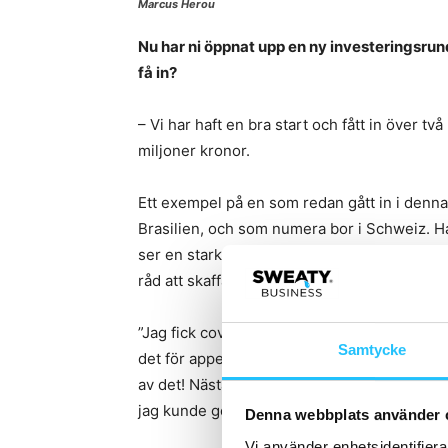
Marcus Herou
Nu har ni öppnat upp en ny investeringsrund
få in?
– Vi har haft en bra start och fått in över två
miljoner kronor.
Ett exempel på en som redan gått in i denna
Brasilien, och som numera bor i Schweiz. Ha
ser en stark koppling mellan Ai och hälsa. B
råd att skaffa en coach men gillar att köra
”Jag fick covid i december och när jag börj
Samtycke
det för appen. Jag älskade hur passet var a
av det! Nästa pass ökade jag upp min readin
jag kunde göra det. Det här är bevis nog för 
Denna webbplats använder 
Vi använder enhetsidentifierar