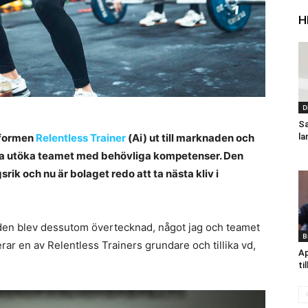
H
D
Sa
tformen
Relentless Trainer
(Ai) ut till marknaden och
la
nna utöka teamet med behövliga kompetenser. Den
k och nu är bolaget redo att ta nästa kliv i
 den blev dessutom övertecknad, något jag och teamet
B
ar en av Relentless Trainers grundare och tillika vd,
Ap
ti