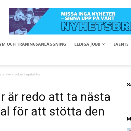
 GYM OCH TRÄNINGSANLÄGGNING
LEDIGA JOBB
EVENTS
a kliv – söker kapital för...
S
r är redo att ta nästa
al för att stötta den
M