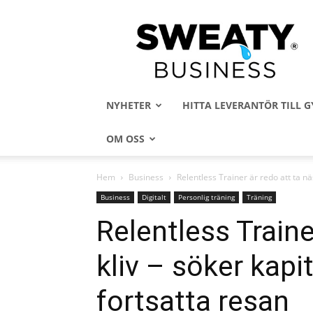
Sweaty
Business
NYHETER
HITTA LEVERANTÖR TILL
OM OSS
Hem
Business
Relentless Trainer är redo att ta näst
Business
Digitalt
Personlig träning
Träning
Relentless Traine
kliv – söker kapit
fortsatta resan