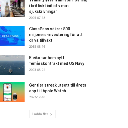
Träning lyfts fram som lösning
i brittiskt initiativ mot
sjukskrivningar
2025-07-18
ClassPass säkrar 800
miljoners-investering för att
driva tillväxt
2018-08-16
Eleiko tar hem nytt
femårskontrakt med US Navy
2023-05-24
Gentler streak utsett till årets
app till Apple Watch
2022-12-10
Ladda fler