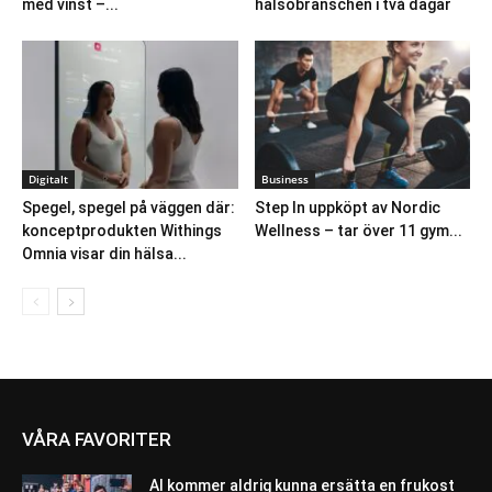
med vinst –...
hälsobranschen i två dagar
Digitalt
Business
Spegel, spegel på väggen där:
Step In uppköpt av Nordic
konceptprodukten Withings
Wellness – tar över 11 gym...
Omnia visar din hälsa...
VÅRA FAVORITER
AI kommer aldrig kunna ersätta en frukost