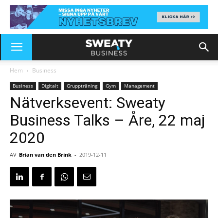
Hem
Business
Business
Digitalt
Gruppträning
Gym
Management
Nätverksevent: Sweaty
Business Talks – Åre, 22 maj
2020
AV
Brian van den Brink
-
2019-12-11