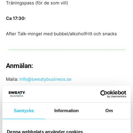
Träningspass (för de som vill)
Ca 17:30:
After Talk-mingel med bubbel/alkoholfritt och snacks
Anmälan:
Maila:
info@sweatybusiness.se
Ange: Namn/företagsnamn, antal deltagare, ev.
intoleranser/allergier avseende kost samt
faktureringsadress inklusive evt. Mailbox dit fakturan kan
Samtycke
Information
Om
mailas.
Denna webbplats använder cookies