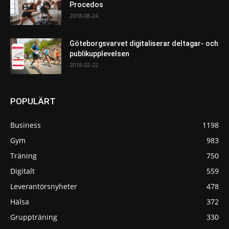
Procedos
2018-08-24
Göteborgsvarvet digitaliserar deltagar- och
publikupplevelsen
2018-02-22
POPULÄRT
Business
1198
Gym
983
Träning
750
Digitalt
559
Leverantörsnyheter
478
Hälsa
372
Gruppträning
330