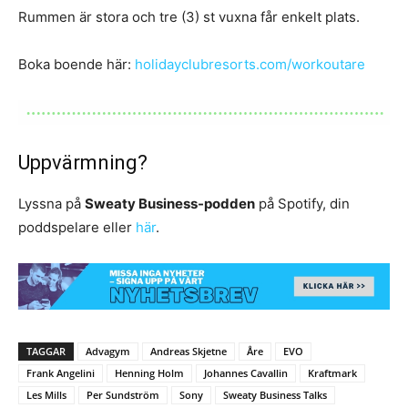
Rummen är stora och tre (3) st vuxna får enkelt plats.
Boka boende här:
holidayclubresorts.com/workoutare
Uppvärmning?
Lyssna på
Sweaty Business-podden
på Spotify, din
poddspelare eller
här
.
TAGGAR
Advagym
Andreas Skjetne
Åre
EVO
Frank Angelini
Henning Holm
Johannes Cavallin
Kraftmark
Les Mills
Per Sundström
Sony
Sweaty Business Talks