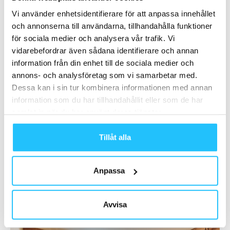
Fakturering sker i samband med anmälan (30 dagars
betalningsvillkor)
Vi använder enhetsidentifierare för att anpassa innehållet
och annonserna till användarna, tillhandahålla funktioner
för sociala medier och analysera vår trafik. Vi
Obs. Anmälan är bindande
vidarebefordrar även sådana identifierare och annan
information från din enhet till de sociala medier och
Detta event har begränsat antal platser
. Evenemanget
annons- och analysföretag som vi samarbetar med.
riktar sig primärt till dig som arbetar inom
Dessa kan i sin tur kombinera informationen med annan
träningsbranschen som exempelvis; gymägare,
information som du har tillhandahållit eller som de har
chef/ledare/ansvarig, tränare och instruktör.
samlat in när du har använt deras tjänster.
Tillåt alla
Boende:
Anpassa
Holiday Club Åre erbjuder specialpris på boende natten
torsdag 21/5 till fredag 22/5
Avvisa