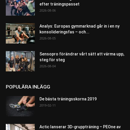
efter träningspasset
2026-08-06
Analys: Europas gymmarknad går in i en ny
konsolideringsfas – och...
2026-08-05
Sensopro förändrar vårt sätt att värma upp,
steg för steg
2026-08-04
POPULÄRA INLÄGG
De bästa träningsskorna 2019
2019-02-11
Actic lanserar 3D-gruppträning – PEOne av