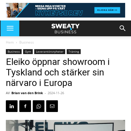
Hem
Business
Business
Gym
Leverantörsnyheter
Träning
Eleiko öppnar showroom i
Tyskland och stärker sin
närvaro i Europa
AV
Brian van den Brink
-
2024-11-26