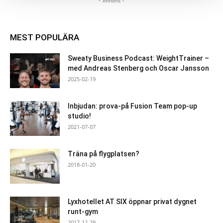
- Annons -
MEST POPULÄRA
Sweaty Business Podcast: WeightTrainer –
med Andreas Stenberg och Oscar Jansson
2025-02-19
Inbjudan: prova-på Fusion Team pop-up
studio!
2021-07-07
Träna på flygplatsen?
2018-01-20
Lyxhotellet AT SIX öppnar privat dygnet
runt-gym
2017-12-29