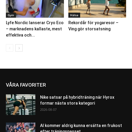
Gym
Hälsa
Lyfe Nordic lanserar Cryo Eco
Rekordår för yogaresor –
– marknadens kallaste, mest
Ving gör storsatsning
effektiva och...
VÅRA FAVORITER
Nike satsar på hybridträning när Hyrox
formar nästa stora kategori
2026-08-07
AI kommer aldrig kunna ersätta en frukost
efter träningspasset