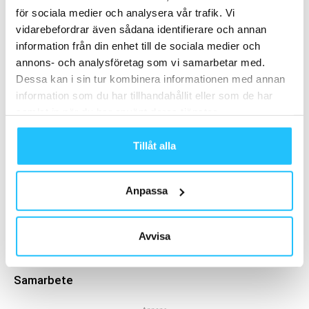
Relaterade artiklar
Mer av samma författare
för sociala medier och analysera vår trafik. Vi
vidarebefordrar även sådana identifierare och annan
Analys: Europas gymmarknad går in i
information från din enhet till de sociala medier och
en ny konsolideringsfas – och Sverige
annons- och analysföretag som vi samarbetar med.
följer samma väg
Business
Dessa kan i sin tur kombinera informationen med annan
information som du har tillhandahållit eller som de har
Eleikos skivstång prisas med
samlat in när du har använt deras tjänster.
internationell designutmärkelse
Business
Tillåt alla
Hemmagymmet som överlevde en
brand
Anpassa
Business
Avvisa
Samarbete