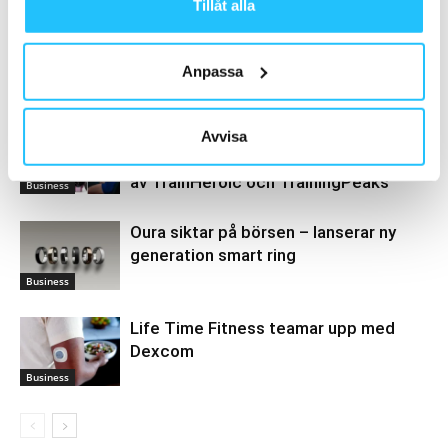
Tillåt alla
Anpassa
Relaterade artiklar
Mer av samma författare
Garmin bygger ett komplett
Avvisa
träningsekosystem genom förvärven
av TrainHeroic och TrainingPeaks
Business
Oura siktar på börsen – lanserar ny
generation smart ring
Business
Life Time Fitness teamar upp med
Dexcom
Business