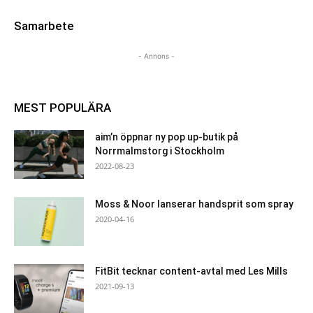
Samarbete
- Annons -
MEST POPULÄRA
aim’n öppnar ny pop up-butik på
Norrmalmstorg i Stockholm
2022-08-23
Moss & Noor lanserar handsprit som spray
2020-04-16
FitBit tecknar content-avtal med Les Mills
2021-09-13