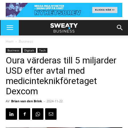
Hem
Business
Business
Digitalt
Tech
Oura värderas till 5 miljarder
USD efter avtal med
medicinteknikföretaget
Dexcom
AV
Brian van den Brink
-
2024-11-22