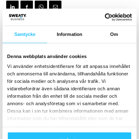
Samtycke
Information
Om
Förra artikeln
Nästa artikel
Klimattoppmöte ska säkra
Eleiko öppnar showroom i
framtiden för vintersporten –
Tyskland och stärker sin
Denna webbplats använder cookies
fokus på klimatåtgärder på
närvaro i Europa
ISPO München
Vi använder enhetsidentifierare för att anpassa innehållet
och annonserna till användarna, tillhandahålla funktioner
för sociala medier och analysera vår trafik. Vi
vidarebefordrar även sådana identifierare och annan
information från din enhet till de sociala medier och
annons- och analysföretag som vi samarbetar med.
Dessa kan i sin tur kombinera informationen med annan
information som du har tillhandahållit eller som de har
Brian van den Brink
samlat in när du har använt deras tjänster.