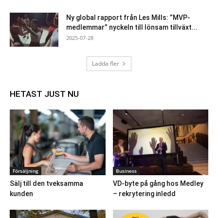
Ny global rapport från Les Mills: ”MVP-
medlemmar” nyckeln till lönsam tillväxt...
2025-07-28
Ladda fler
HETAST JUST NU
Försäljning
Business
Sälj till den tveksamma
VD-byte på gång hos Medley
kunden
– rekrytering inledd