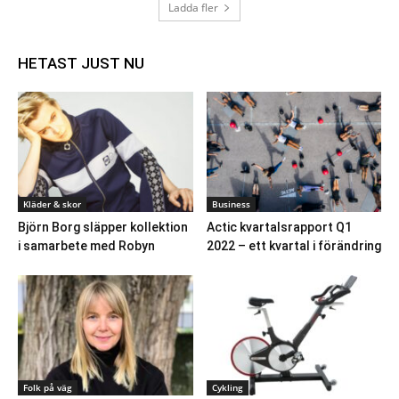
Ladda fler
HETAST JUST NU
Kläder & skor
Business
Björn Borg släpper kollektion
Actic kvartalsrapport Q1
i samarbete med Robyn
2022 – ett kvartal i förändring
Folk på väg
Cykling