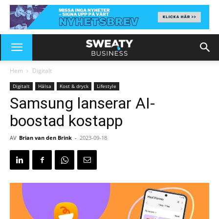
Hem
Digitalt
Digitalt
Hälsa
Kost & dryck
Lifestyle
Samsung lanserar AI-
boostad kostapp
AV
Brian van den Brink
-
2023-09-18