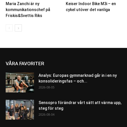
Maria Zanchi är ny
Keiser Indoor Bike M3i – en
kommunikationschef på
cykel utöver det vanliga
Friskis&Svettis Riks
VÅRA FAVORITER
Analys: Europas gymmarknad går in i en ny
konsolideringsfas – och...
2026-08-05
Sensopro förändrar vårt sätt att värma upp,
steg för steg
2026-08-04