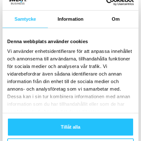
Revive DNA lanserar DNA-baserad
hälsoapp i Sverige och inleder unik
sömnstudie med Samsung
Samtycke
Information
Om
Digitalt
Samsung Smart TV tar träningen
Denna webbplats använder cookies
direkt hem till dig med hjälp av
Technogym App
Digitalt
Vi använder enhetsidentifierare för att anpassa innehållet
och annonserna till användarna, tillhandahålla funktioner
Samsung på väg att lansera smart ring
för sociala medier och analysera vår trafik. Vi
vidarebefordrar även sådana identifierare och annan
Digitalt
information från din enhet till de sociala medier och
annons- och analysföretag som vi samarbetar med.
Dessa kan i sin tur kombinera informationen med annan
information som du har tillhandahållit eller som de har
samlat in när du har använt deras tjänster.
Samarbete
Tillåt alla
- Annons -