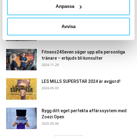
Anpassa
MEST POPULÄRA
Casall PRO lanserar utomhuskonceptet
Avvisa
Outdoor Arena
2020-11-03
Fitness24Seven säger upp alla personliga
tränare – erbjuds bli konsulter
2024-11-29
LES MILLS SUPERSTAR 2024 är avgjord!
2024-05-03
Bygg ditt eget perfekta affärssystem med
Zoezi Open
2025-05-06