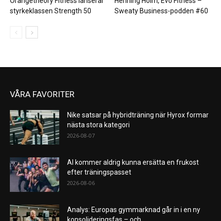
Orangetheory Fitness lanserar
Henning Holm, Evo Fitness –
styrkeklassen Strength 50
Sweaty Business-podden #60
VÅRA FAVORITER
Nike satsar på hybridträning när Hyrox formar
nästa stora kategori
2026-08-07
AI kommer aldrig kunna ersätta en frukost
efter träningspasset
2026-08-06
Analys: Europas gymmarknad går in i en ny
konsolideringsfas – och...