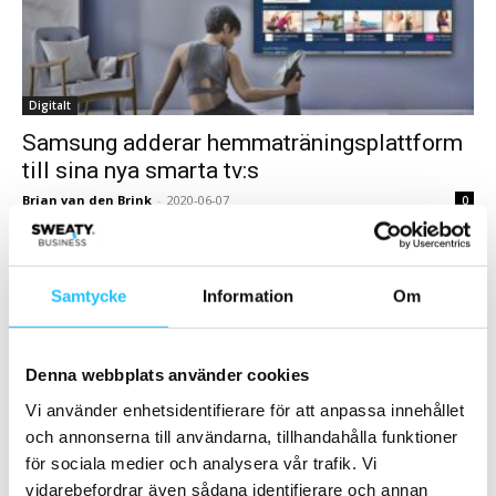
Digitalt
Samsung adderar hemmaträningsplattform
till sina nya smarta tv:s
Brian van den Brink
-
2020-06-07
0
Samsung Electronics har aviserat att man gör hela sin digitala
träningsplattform tillgänglig kostnadsfritt på sina nya smarta tv-
modeller (2020 års modell). Samsung Health-plattformen stoltserar
Samtycke
Information
Om
med...
Samarbete
Denna webbplats använder cookies
Vi använder enhetsidentifierare för att anpassa innehållet
- Annons -
och annonserna till användarna, tillhandahålla funktioner
för sociala medier och analysera vår trafik. Vi
vidarebefordrar även sådana identifierare och annan
MEST POPULÄRA