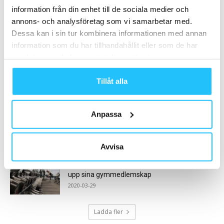
information från din enhet till de sociala medier och
Fortsatta problem för F45 – aktiekursen rasar
annons- och analysföretag som vi samarbetar med.
och företaget avnoteras från...
Dessa kan i sin tur kombinera informationen med annan
2023-08-18
information som du har tillhandahållit eller som de har
samlat in när du har använt deras tjänster.
LES MILLS SUPERSTAR 2024 är avgjord!
2024-05-03
Tillåt alla
Anpassa
Ny WHO-rapport: Svensk miljardnota för
bristen på fysisk aktivitet
2022-10-22
Avvisa
Coronakrisen: Minst 60 000 norrmän har sagt
upp sina gymmedlemskap
2020-03-29
Ladda fler