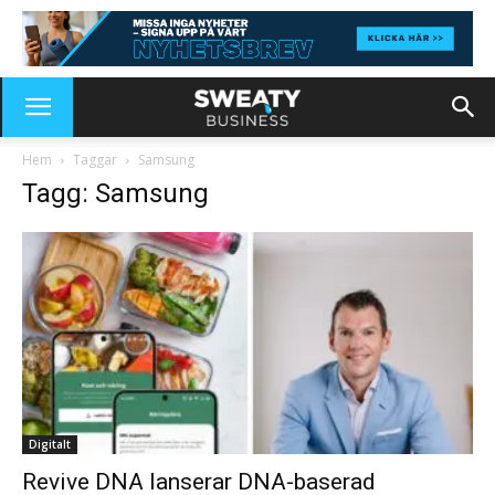
Hem
Taggar
Samsung
Tagg: Samsung
Digitalt
Revive DNA lanserar DNA-baserad