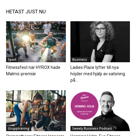
HETAST JUST NU
Sport
Business
Fitnessfest när HYROX hade
Ladies Place lyfter till nya
Malmö-premiär
höjder med hjälp av satsning
på...
Gruppträning
Sweaty Business Podcast