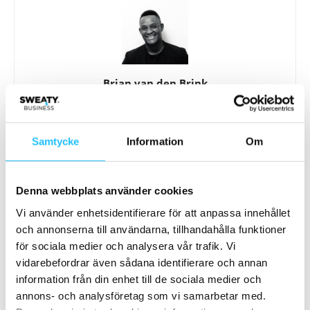
Brian van den Brink
Samtycke
Information
Om
Relaterade artiklar
Mer av samma författare
Denna webbplats använder cookies
Stark medlems- och intäktsökning för
Vi använder enhetsidentifierare för att anpassa innehållet
den europeiska träningsbranschen
och annonserna till användarna, tillhandahålla funktioner
under 2024
Business
för sociala medier och analysera vår trafik. Vi
vidarebefordrar även sådana identifierare och annan
PureGym ökar takten på den
information från din enhet till de sociala medier och
amerikanska marknaden – köper upp
annons- och analysföretag som vi samarbetar med.
Blink Fitness
Business