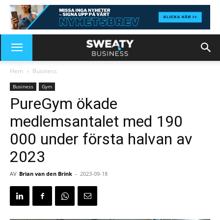
Hem
Business
Business
Gym
PureGym ökade
medlemsantalet med 190
000 under första halvan av
2023
AV
Brian van den Brink
-
2023-09-18