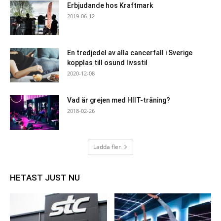
Erbjudande hos Kraftmark
2019-06-12
En tredjedel av alla cancerfall i Sverige
kopplas till osund livsstil
2020-12-08
Vad är grejen med HIIT-träning?
2018-02-26
Ladda fler
HETAST JUST NU