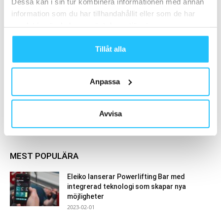
Dessa kan i sin tur kombinera informationen med annan
information som du har tillhandahållit eller som de har
Pure Gyms intäkter högre än innan
samlat in när du har använt deras tjänster.
pandemin – planerar för investeringar i
Danmark
Business
Tillåt alla
Anpassa
Samarbete
Avvisa
- Annons -
MEST POPULÄRA
Eleiko lanserar Powerlifting Bar med
integrerad teknologi som skapar nya
möjligheter
2023-02-01