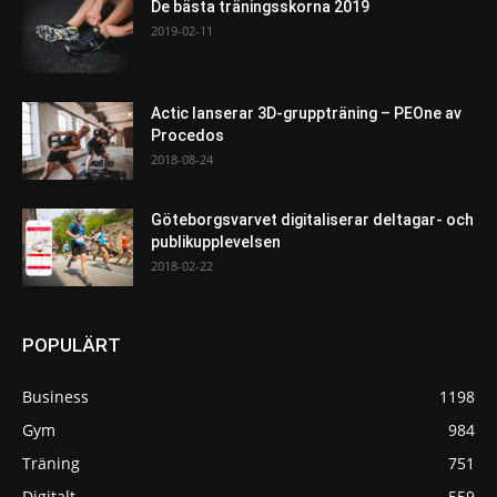
De bästa träningsskorna 2019
2019-02-11
Actic lanserar 3D-gruppträning – PEOne av
Procedos
2018-08-24
Göteborgsvarvet digitaliserar deltagar- och
publikupplevelsen
2018-02-22
POPULÄRT
Business
1198
Gym
984
Träning
751
Digitalt
559