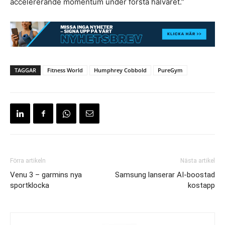
accelererande momentum under första halvåret.”
TAGGAR
Fitness World
Humphrey Cobbold
PureGym
Förra artikeln
Nästa artikel
Venu 3 – garmins nya
Samsung lanserar AI-boostad
sportklocka
kostapp