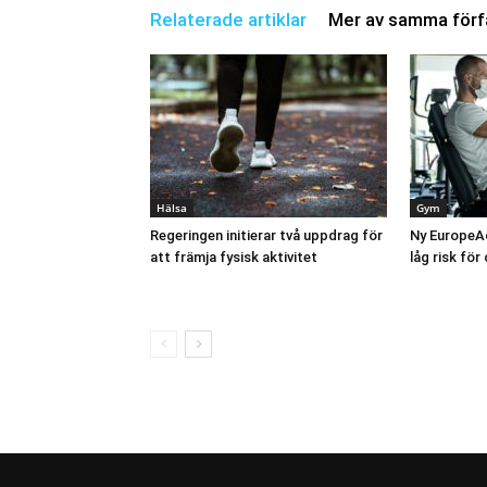
Relaterade artiklar
Mer av samma förf
Hälsa
Gym
Regeringen initierar två uppdrag för
Ny EuropeAc
att främja fysisk aktivitet
låg risk fö