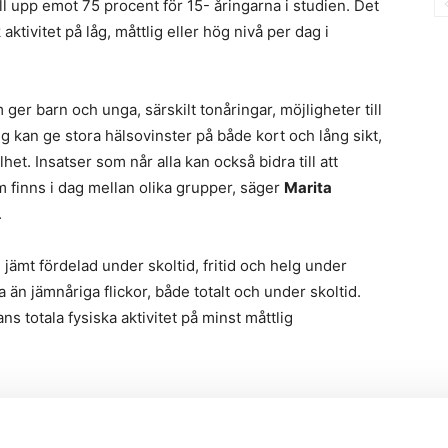
ill upp emot 75 procent för 15- åringarna i studien. Det
tivitet på låg, måttlig eller hög nivå per dag i
er barn och unga, särskilt tonåringar, möjligheter till
ng kan ge stora hälsovinster på både kort och lång sikt,
et. Insatser som når alla kan också bidra till att
m finns i dag mellan olika grupper, säger
Marita
.
 jämt fördelad under skoltid, fritid och helg under
a än jämnåriga flickor, både totalt och under skoltid.
s totala fysiska aktivitet på minst måttlig
g skolstress mer inaktiv tid totalt under veckan och