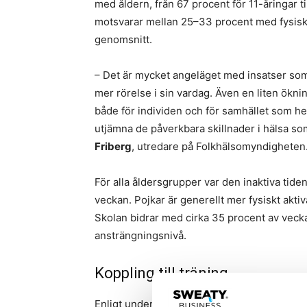
med åldern, från 67 procent för 11-åringar t
motsvarar mellan 25–33 procent med fysisk ak
genomsnitt.
– Det är mycket angeläget med insatser som g
mer rörelse i sin vardag. Även en liten ökni
både för individen och för samhället som helh
utjämna de påverkbara skillnader i hälsa so
Friberg
, utredare på Folkhälsomyndigheten
För alla åldersgrupper var den inaktiva tiden
veckan. Pojkar är generellt mer fysiskt aktiv
Skolan bidrar med cirka 35 procent av veckan
ansträngningsnivå.
Koppling till träning
Enligt undersökningen har de som känner hö