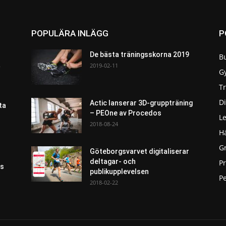
POPULÄRA INLÄGG
P
De bästa träningsskorna 2019
B
a
2019-02-11
G
T
Di
Actic lanserar 3D-gruppträning
ta
– PEOne av Procedos
L
2018-08-24
H
G
Göteborgsvarvet digitaliserar
deltagar- och
P
as
publikupplevelsen
Pe
2018-02-22