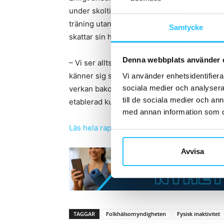
under skoltid än de som känner mindre skol
träning utanför skoltid är mer vanligt bla
Samtycke
skattar sin hälsa som mindre god.
Denna webbplats använder 
– Vi ser alltså en koppling mellan att röra p
känner sig stressad över skolarbetet. Just 
Vi använder enhetsidentifierar
sociala medier och analysera 
verkan bakom sambandet, men att fysisk akti
till de sociala medier och a
etablerad kunskap sedan tidigare, säger Mar
med annan information som du 
Läs hela rapporten här.
Avvisa
TAGGAR
Folkhälsomyndigheten
Fysisk inaktivitet