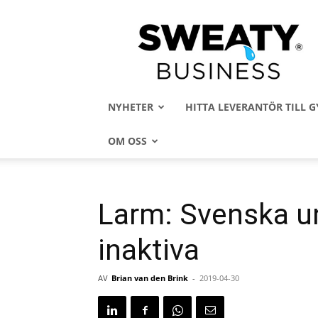
Sweaty
Business
NYHETER
HITTA LEVERANTÖR TILL
OM OSS
Larm: Svenska u
inaktiva
AV
Brian van den Brink
-
2019-04-30