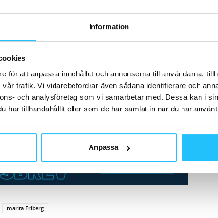
stress.Fysisk aktivitet på högre ansträngningsnivå och
nd dem som skattar sin hälsa som god än bland dem som
Information
cookies
å sig och att samtidigt uppge att man mår bra och inte
den här studien kan inte säga vad som är orsak och
e för att anpassa innehållet och annonserna till användarna, tillh
vår trafik. Vi vidarebefordrar även sådana identifierare och anna
vitet främjar en god hälsa både fysiskt och psykiskt är
nnons- och analysföretag som vi samarbetar med. Dessa kan i sin
ita Friberg.
har tillhandahållit eller som de har samlat in när du har använt 
Anpassa
marita Friberg