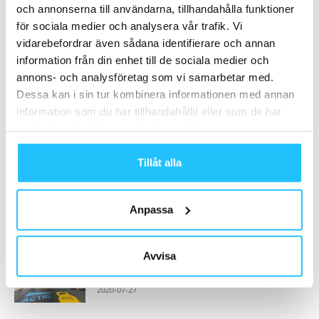
och annonserna till användarna, tillhandahålla funktioner
Samarbete
för sociala medier och analysera vår trafik. Vi
- Annons -
vidarebefordrar även sådana identifierare och annan
information från din enhet till de sociala medier och
annons- och analysföretag som vi samarbetar med.
MEST POPULÄRA
Dessa kan i sin tur kombinera informationen med annan
information som du har tillhandahållit eller som de har
PureGym köper upp danska Fitness World
samlat in när du har använt deras tjänster.
och bildar ny europeisk jätte
2019-12-16
Tillåt alla
Strava har fördubblat antalet användare på
två år – når 100...
Anpassa
2022-05-28
Avvisa
Delårsrapport: Actic minskar omsättning
och rörelseresultat under andra kvartalet
2020-07-27