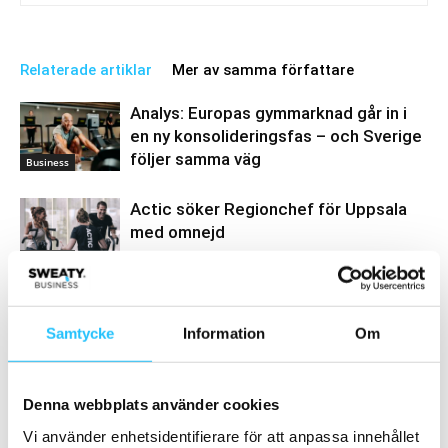
Relaterade artiklar
Mer av samma författare
Analys: Europas gymmarknad går in i
en ny konsolideringsfas – och Sverige
följer samma väg
Business
Actic söker Regionchef för Uppsala
med omnejd
Business
Actic förvärvar EGO i Sundsvall – tar
över åtta anläggningar
Samtycke
Information
Om
Business
Denna webbplats använder cookies
Vi använder enhetsidentifierare för att anpassa innehållet