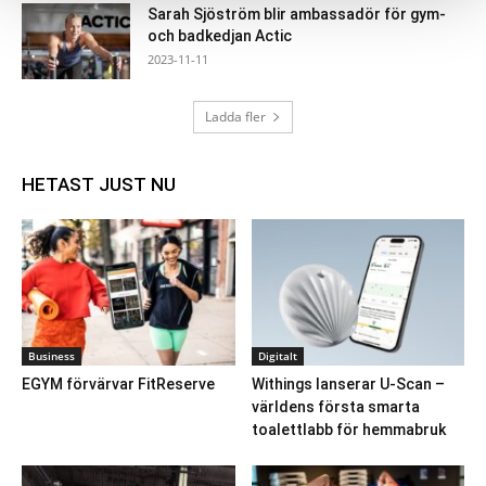
Sarah Sjöström blir ambassadör för gym-
och badkedjan Actic
2023-11-11
Ladda fler
HETAST JUST NU
Business
Digitalt
EGYM förvärvar FitReserve
Withings lanserar U-Scan –
världens första smarta
toalettlabb för hemmabruk