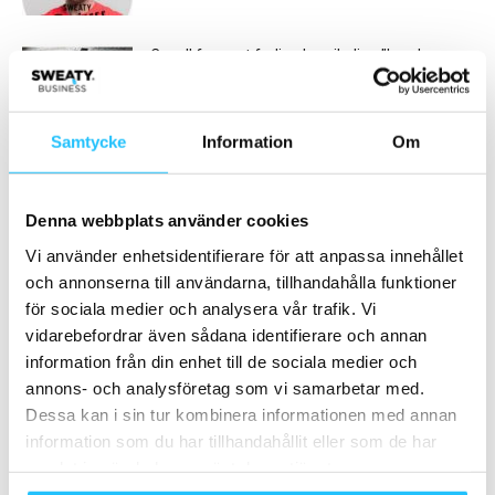
Casall fasar ut farliga kemikalier: ”kunderna
förväntar sig detta utav oss”
2023-06-20
Samtycke
Information
Om
Ladda fler
Denna webbplats använder cookies
HETAST JUST NU
Vi använder enhetsidentifierare för att anpassa innehållet
och annonserna till användarna, tillhandahålla funktioner
för sociala medier och analysera vår trafik. Vi
vidarebefordrar även sådana identifierare och annan
information från din enhet till de sociala medier och
annons- och analysföretag som vi samarbetar med.
Business
Gruppträning
Dessa kan i sin tur kombinera informationen med annan
Årsrapport 2022:
Les Mills BODYBALANCE firar
information som du har tillhandahållit eller som de har
Fitness24Seven studsar
sin 100:e release med
samlat in när du har använt deras tjänster.
tillbaka efter pandemiåren
eventklasser på anläggningar...