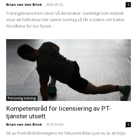
Brian van den Brink
-
2020-09-22
0
Träningsbranschen växer så det knakar. Samtidigt som statistik
visar att folkhälsan blir sämre överlag så får vi bättre och bättre
förståelse för hur fysisk...
Personlig träning
Kompetensråd för licensiering av PT-
tjänster utsett
Brian van den Brink
-
2019-05-05
0
Ett av Friskvårdsföretagens tre fokusområden just nu är att höja