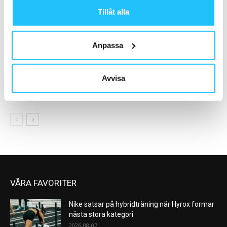
Tillåt alla
Anpassa
Business
Gruppträning
Avvisa
Zoezi söker Engineering
Eventinbjudan: FIT FOR
Manager
FUTURE
VÅRA FAVORITER
Nike satsar på hybridträning när Hyrox formar
nästa stora kategori
2026-08-07