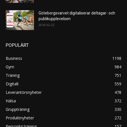
Göteborgsvarvet digitaliserar deltagar- och
publikupplevelsen
2018-02-22
POPULÄRT
Business
1198
Gym
984
Träning
751
Digitalt
559
Leverantörsnyheter
478
Hälsa
372
Gruppträning
330
Produktnyheter
272
Personlig träning
157