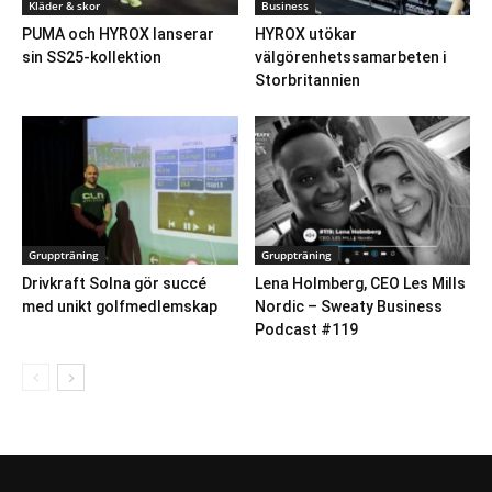
Kläder & skor
Business
PUMA och HYROX lanserar
HYROX utökar
sin SS25-kollektion
välgörenhetssamarbeten i
Storbritannien
Gruppträning
Gruppträning
Drivkraft Solna gör succé
Lena Holmberg, CEO Les Mills
med unikt golfmedlemskap
Nordic – Sweaty Business
Podcast #119