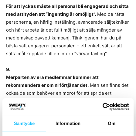
För att lyckas måste all personal bli engagerad och sitta
med attityden att ”ingenting är omöjligt”.
Med de rätta
personerna, en härlig inställning, avancerade säljtekniker
och hårt arbete är det fullt möjligt att sälja mängder av
medlemskap oavsett kampanj. Tänk igenom hur du på
bästa sätt engagerar personalen – ett enkelt sätt är att
sätta mål kopplade till en intern ”värvar tävling”.
9.
Merparten av era medlemmar kommer att
rekommendera er om ni förtjänar det.
Men sen finns det
också de som behöver en morot för att sprida ert
budskap. Dessa individer (det är långt ifrån alla) tänker
”what is in it for me”. Därför kan en värvarkampanj
fungera bättre om där är kopplat en belöning till
Samtycke
Information
Om
värvarinsatsen.