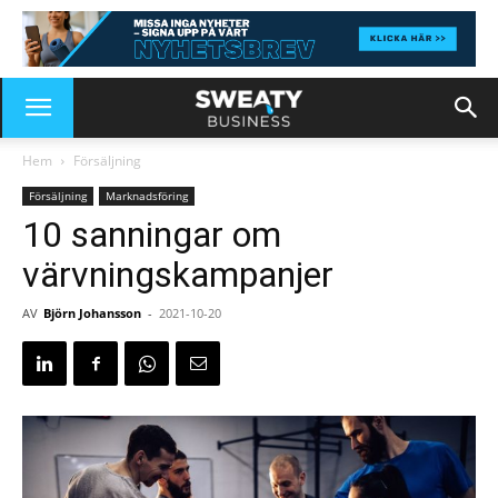
Hem
Försäljning
Försäljning
Marknadsföring
10 sanningar om
värvningskampanjer
AV
Björn Johansson
-
2021-10-20