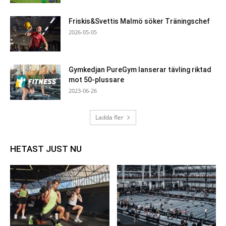
Friskis&Svettis Malmö söker Träningschef
2026-05-05
Gymkedjan PureGym lanserar tävling riktad
mot 50-plussare
2023-06-26
Ladda fler
HETAST JUST NU