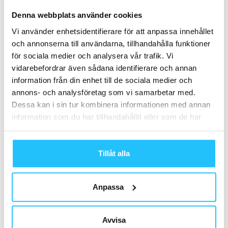
10.
Denna webbplats använder cookies
Återigen, kom ihåg att
nya medlemmar är era bästa
Vi använder enhetsidentifierare för att anpassa innehållet
ambassadörer när det gäller rekommendationer.
Det
och annonserna till användarna, tillhandahålla funktioner
finns massor av möjligheter att bearbeta nya medlemmar
för sociala medier och analysera vår trafik. Vi
för att de ska bjuda med sina vänner. Det kan med fördel
vidarebefordrar även sådana identifierare och annan
ske direkt vid köpet av medlemskap,
information från din enhet till de sociala medier och
genom en välformulerad notis i deras Välkomstpaket, via
annons- och analysföretag som vi samarbetar med.
deras första automatiserade hälsotips som ni förmedlar i
Dessa kan i sin tur kombinera informationen med annan
ett e-post, under kontakten med era tränare när det ska
information som du har tillhandahållit eller som de har
komma igång i gymmet eller under ert uppföljande
samlat in när du har använt deras tjänster.
telefonsamtal då ni efter ca 21 dagar ringer era
medlemmar för att kolla av ”om allt fungerar till deras
Tillåt alla
belåtenhet”.
Anpassa
Lyckas du maximera effekterna av dessa 10 punkter ökar
dina resultat från en intern kampanj dramatiskt.
Avvisa