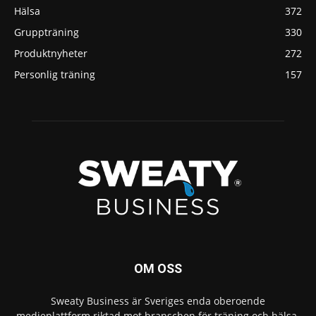
Hälsa
372
Gruppträning
330
Produktnyheter
272
Personlig träning
157
OM OSS
Sweaty Business är Sveriges enda oberoende
medieplattform riktad mot branschen för träning och hälsa.