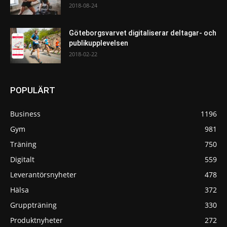
2018-08-24
Göteborgsvarvet digitaliserar deltagar- och
publikupplevelsen
2018-02-22
POPULÄRT
Business
1196
Gym
981
Träning
750
Digitalt
559
Leverantörsnyheter
478
Hälsa
372
Gruppträning
330
Produktnyheter
272