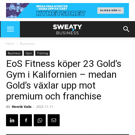
Hem
Business
Business
Gym
Träning
EoS Fitness köper 23 Gold’s
Gym i Kalifornien – medan
Gold’s växlar upp mot
premium och franchise
AV
Henrik Valis
-
2025-11-11