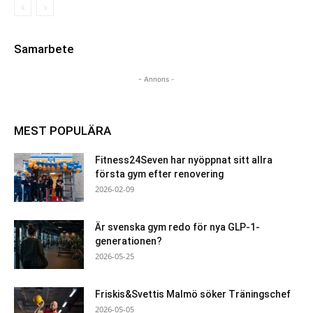
Samarbete
- Annons -
MEST POPULÄRA
Fitness24Seven har nyöppnat sitt allra
första gym efter renovering
2026-02-09
Är svenska gym redo för nya GLP-1-
generationen?
2026-05-25
Friskis&Svettis Malmö söker Träningschef
2026-05-05