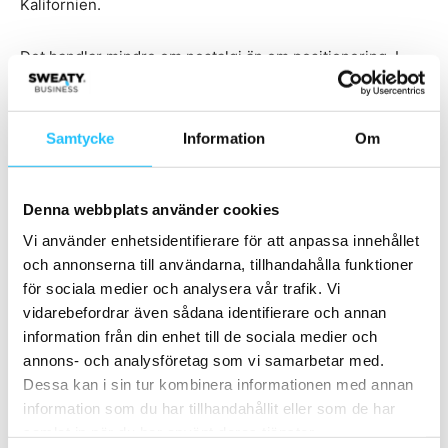
Kalifornien.
Det handlar mindre om nostalgi än om positionering. I
takt med att marknaden mognar blir det allt tydligare att
träningsupplevelsen delas upp i två riktningar:
pris och
tillgänglighet
– eller
profil och identitet
.
Samtycke
Information
Om
Denna webbplats använder cookies
Vi använder enhetsidentifierare för att anpassa innehållet
och annonserna till användarna, tillhandahålla funktioner
för sociala medier och analysera vår trafik. Vi
vidarebefordrar även sådana identifierare och annan
information från din enhet till de sociala medier och
annons- och analysföretag som vi samarbetar med.
Dessa kan i sin tur kombinera informationen med annan
information som du har tillhandahållit eller som de har
samlat in när du har använt deras tjänster.