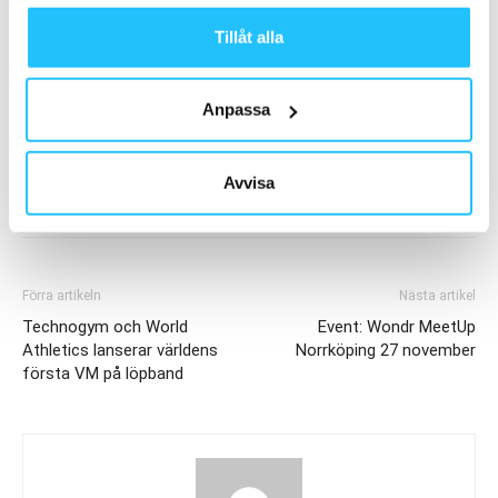
Tillåt alla
TAGGAR
EoS Fitness
Golds Gym
HVLP
Premium
Anpassa
Avvisa
Förra artikeln
Nästa artikel
Technogym och World
Event: Wondr MeetUp
Athletics lanserar världens
Norrköping 27 november
första VM på löpband