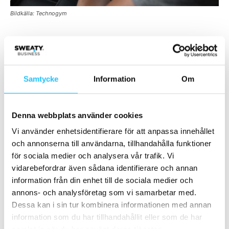
Bildkälla: Technogym
6. On-demand
I medievärlden är den klassiska tv-tablån starkt på
Samtycke
Information
Om
utdöende, till förmån för en mer betydligt flexibel
konsumtion av tv och film. I den traditionella
träningsbranschen ser vi tyvärr fortfarande en oerhörd
Denna webbplats använder cookies
tröghet i att göra konsumtionen av träning så tillgänglig
Vi använder enhetsidentifierare för att anpassa innehållet
som möjligt. Exempelvis gäller fortfarande fasta
och annonserna till användarna, tillhandahålla funktioner
gruppträningspass på specifika tider, personliga tränare
för sociala medier och analysera vår trafik. Vi
vidarebefordrar även sådana identifierare och annan
som bokar in kunder efter sitt egna schema samt
information från din enhet till de sociala medier och
medlemskap som binder kunder tidmässigt. Jämför t ex
annons- och analysföretag som vi samarbetar med.
med
Netflix
där du konsumerar när du vill, hur du vill samt
Dessa kan i sin tur kombinera informationen med annan
har möjligheten att hoppa av eller på tjänsten när som
information som du har tillhandahållit eller som de har
helst. Flexibilitet. Har du en produkt som är tillräckligt bra