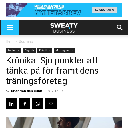
Hem
Business
Business
Digitalt
Krönikor
Management
Krönika: Sju punkter att
tänka på för framtidens
träningsföretag
AV
Brian van den Brink
-
2017-12-19