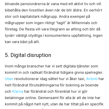
blivande pensionärerna är vana med ett aktivt liv och vill
bibehålla den livsstilen även när de blir äldre. En oerhört
stor och kapitalstark målgrupp. Andra exempel på
målgrupper som ingen riktigt ”tagit” är Millennials och
företag. De flesta vill vara litegrann av allting och blir då
tyvärr väldigt otydliga i konsumentens uppfattning. Ingen
kan vara bäst på allt.
5. Digital disruption
Inom många branscher har vi sett digitala tjänster som
kommit in och radikalt förändrat tidigare givna spelregler.
Uber
revolutionerar idag sättet hur vi åker taxi,
Airbnb
har
helt förändrat förutsättningarna för bokning av boende
och
Klarna
har förändrat och förenklat hur vi gör
betalningar online. Gemensamt för alla är att de inte har
kommit på något helt nytt, utan de har tittat på en specifik