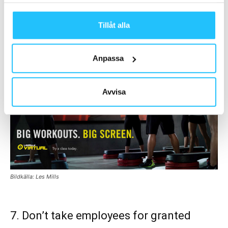
samlat in när du har använt deras tjänster.
behöver du inte låsa in kunderna, de kommer att stanna
ändå. Annars behöver du skapa en bättre produkt eller
Tillåt alla
vara tydligare i din positionering.
Anpassa
Avvisa
Bildkälla: Les Mills
7. Don’t take employees for granted