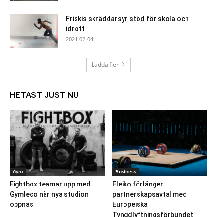
Friskis skräddarsyr stöd för skola och
idrott
2021-02-04
Ladda fler
HETAST JUST NU
Gym
Business
Fightbox teamar upp med
Eleiko förlänger
Gymleco när nya studion
partnerskapsavtal med
öppnas
Europeiska
Tyngdlyftningsförbundet