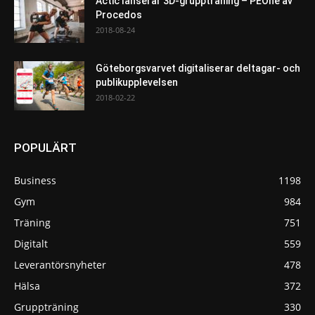
Actic lanserar 3D-gruppträning – PEOne av
Procedos
2018-08-24
Göteborgsvarvet digitaliserar deltagar- och
publikupplevelsen
2018-02-22
POPULÄRT
Business
1198
Gym
984
Träning
751
Digitalt
559
Leverantörsnyheter
478
Hälsa
372
Gruppträning
330