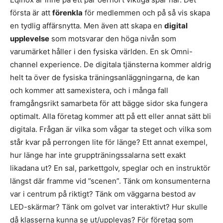
första är att
förenkla
för medlemmen och på så vis skapa
en tydlig affärsnytta. Men även att skapa en
digital
upplevelse
som motsvarar den höga nivån som
varumärket håller i den fysiska världen. En sk Omni-
channel experience. De digitala tjänsterna kommer aldrig
helt ta över de fysiska träningsanläggningarna, de kan
och kommer att samexistera, och i många fall
framgångsrikt samarbeta för att bägge sidor ska fungera
optimalt. Alla företag kommer att på ett eller annat sätt bli
digitala. Frågan är vilka som vågar ta steget och vilka som
står kvar på perrongen lite för länge? Ett annat exempel,
hur länge har inte gruppträningssalarna sett exakt
likadana ut? En sal, parkettgolv, speglar och en instruktör
längst där framme vid ”scenen”. Tänk om konsumenterna
var i centrum på riktigt? Tänk om väggarna bestod av
LED-skärmar? Tänk om golvet var interaktivt? Hur skulle
då klasserna kunna se ut/upplevas? För företag som