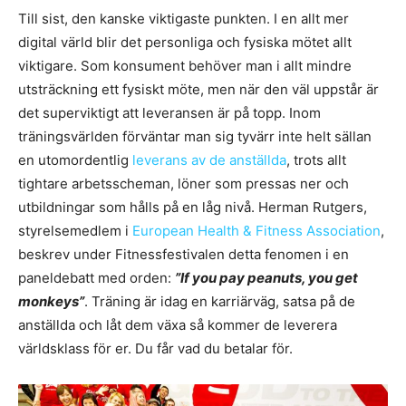
Till sist, den kanske viktigaste punkten. I en allt mer
digital värld blir det personliga och fysiska mötet allt
viktigare. Som konsument behöver man i allt mindre
utsträckning ett fysiskt möte, men när den väl uppstår är
det superviktigt att leveransen är på topp. Inom
träningsvärlden förväntar man sig tyvärr inte helt sällan
en utomordentlig
leverans av de anställda
, trots allt
tightare arbetsscheman, löner som pressas ner och
utbildningar som hålls på en låg nivå. Herman Rutgers,
styrelsemedlem i
European Health & Fitness Association
,
beskrev under Fitnessfestivalen detta fenomen i en
paneldebatt med orden:
”If you pay peanuts, you get
monkeys”
. Träning är idag en karriärväg, satsa på de
anställda och låt dem växa så kommer de leverera
världsklass för er. Du får vad du betalar för.