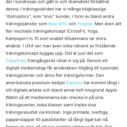
del i kundresan och gått in och dramatiskt förbättrat
denna. I träningsvärlden har vi många högklassiga
”distruptors”, som ”snor” kunder, i form av bland andra
träningstjänster som
Nike NTC
och
Yogobe
. Men även allt
fler nischade träningskoncept (CrossFit, Yoga,
Kampsport m. fl) som snabbt tillsammans tar stora
andelar. I USA ser man även olika nätverk av fristående
träningskoncept byggas upp. Det är just det som
ClassPass
framgångsrikt riktat in sig på. Genom ett
digitalt medlemskap får användaren tillgång till tusentals
träningscenter och ännu fler träningsformer. Den
amerikanska premium-kedjan
Equinox
har kommit långt i
sitt digitala arbete och bland annat helt integrerat Apple
Watch så att medlemmarna kan checka in på sina
träningscenter, boka klasser samt tracka sina
träningsresultat via klockan. Inga printade, svettiga,
papperslappar till passbiljetter så långt ögat kan nå.
Eqinox är inne på ett par oerhört viktiga spår här. Det