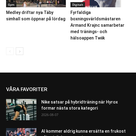
Gym
Digitalt
Medley driftar nya Täby
Fyrfaldiga
simhall som öppnar på lördag
boxningsvärldsmästaren
Armand Krajnc samarbetar
med tränings- och
hälsoappen Twiik
VÅRA FAVORITER
Nike satsar på hybridträning när Hyrox
formar nästa stora kategori
2026-08-07
AI kommer aldrig kunna ersätta en frukost