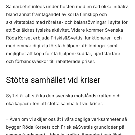
Samarbetet inleds under hösten med en rad olika initiativ,
bland annat framtagandet av korta filmklipp och
aktivitetsblad med rörelse- och balansövningar i syfte för
att öka äldres fysiska aktivitet. Vidare kommer Svenska
Röda Korset erbjuda Friskis&Svettis-funktionärer- och
medlemmar digitala första hjälpen-utbildningar samt
möjlighet att köpa första hjälpen-kuddar, hjärtstartare
och förbandsväskor till rabatterade priser.
Stötta samhället vid kriser
Syftet är att stärka den svenska motståndskraften och
öka kapaciteten att stötta samhället vid kriser.
– Även om vi skiljer oss åt i våra dagliga verksamheter så
bygger Röda Korsets och Friskis&Svettis grundidéer på
samma fundament – ideella krafter, öppenhet och ökat