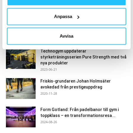
MEST POPULÄRA
Anpassa
Kosttillskottet kreatin trendar – fler kvinnor
och wellnesskonsumenter driver tillväxten
2025-05-21
Avvisa
Technogym uppdaterar
styrketräningsserien Pure Strength med två
nya produkter
2023-06-21
Friskis-grundaren Johan Holmsäter
avskedad från prestigeuppdrag
2020-11-28
Form Gotland: Från padelbanor till gym i
toppklass – en transformationsresa...
2024-08-26