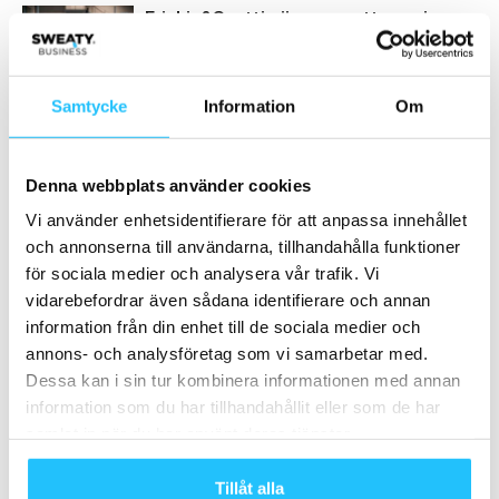
Friskis&Svettis öppnar nytt gym i
Vällingby
Business
Samtycke
Information
Om
Friskis Göteborg söker kommunikatör
Business
Denna webbplats använder cookies
Vi använder enhetsidentifierare för att anpassa innehållet
Friskis Göteborg söker
och annonserna till användarna, tillhandahålla funktioner
anläggningschef
för sociala medier och analysera vår trafik. Vi
Business
vidarebefordrar även sådana identifierare och annan
information från din enhet till de sociala medier och
annons- och analysföretag som vi samarbetar med.
Dessa kan i sin tur kombinera informationen med annan
Samarbete
information som du har tillhandahållit eller som de har
samlat in när du har använt deras tjänster.
- Annons -
Tillåt alla