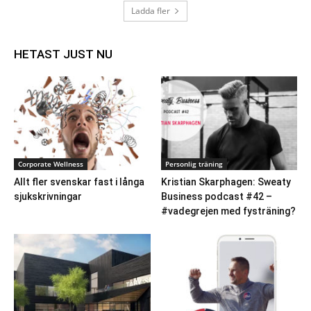
Ladda fler
HETAST JUST NU
Corporate Wellness
Personlig träning
Allt fler svenskar fast i långa
Kristian Skarphagen: Sweaty
sjukskrivningar
Business podcast #42 –
#vadegrejen med fysträning?