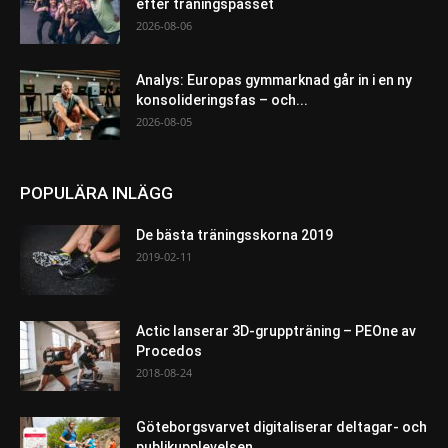
efter träningspasset
2026-08-06
Analys: Europas gymmarknad går in i en ny
konsolideringsfas – och...
2026-08-05
POPULÄRA INLÄGG
De bästa träningsskorna 2019
2019-02-11
Actic lanserar 3D-gruppträning – PEOne av
Procedos
2018-08-24
Göteborgsvarvet digitaliserar deltagar- och
publikupplevelsen