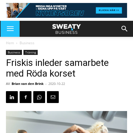
Hem
Business
Business
Träning
Friskis inleder samarbete
med Röda korset
AV
Brian van den Brink
-
2020-10-22