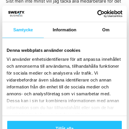
Sist men inte minst vill jag tacka alla medarbetare för det
fantastiska arbete som utförs på alla våra anläggningar. Vi
arbetar tillsammans för att bidra till ett hälsosamt liv för
våra medlemmar genom träning och råd – något som är
Samtycke
Information
Om
ännu viktigare i dessa tider. Tillsammans gör vi därutöver
vårt yttersta för att bidra till minskad smittspridning i vårt
samhälle genom ökade resurser till städ och hygien med
Denna webbplats använder cookies
våra medarbetares och medlemmars säkerhet och
Vi använder enhetsidentifierare för att anpassa innehållet
trygghet högst upp på agendan.
och annonserna till användarna, tillhandahålla funktioner
för sociala medier och analysera vår trafik. Vi
vidarebefordrar även sådana identifierare och annan
information från din enhet till de sociala medier och
annons- och analysföretag som vi samarbetar med.
TAGGAR
Actic
Actic Group
Anders Carlbark
Dessa kan i sin tur kombinera informationen med annan
information som du har tillhandahållit eller som de har
samlat in när du har använt deras tjänster.
Tillåt alla