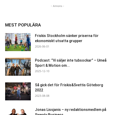
- Annons -
MEST POPULÄRA
Friskis Stockholm sänker priserna för
ekonomiskt utsatta grupper
2026-06-01
Podcast: ”Vi säljer inte tubsockar” – Umeå
Sport & Motion om...
2025-12-10
Så gick det för Friskis&Svettis Göteborg
2022
2023-08-08
Jonas Lissjanis – ny redaktionsmedlem på
Sweaty Business