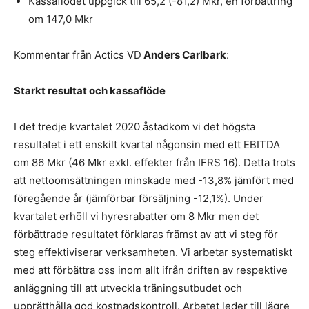
Kassaflödet uppgick till 65,2 (-81,2) Mkr, en förbättring
om 147,0 Mkr
Kommentar från Actics VD
Anders Carlbark
:
Starkt resultat och kassaflöde
I det tredje kvartalet 2020 åstadkom vi det högsta
resultatet i ett enskilt kvartal någonsin med ett EBITDA
om 86 Mkr (46 Mkr exkl. effekter från IFRS 16). Detta trots
att nettoomsättningen minskade med -13,8% jämfört med
föregående år (jämförbar försäljning -12,1%). Under
kvartalet erhöll vi hyresrabatter om 8 Mkr men det
förbättrade resultatet förklaras främst av att vi steg för
steg effektiviserar verksamheten. Vi arbetar systematiskt
med att förbättra oss inom allt ifrån driften av respektive
anläggning till att utveckla träningsutbudet och
upprätthålla god kostnadskontroll. Arbetet leder till lägre