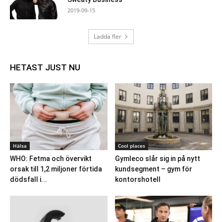
2019-09-15
Ladda fler
HETAST JUST NU
Hälsa
Cool places
WHO: Fetma och övervikt
Gymleco slår sig in på nytt
orsak till 1,2 miljoner förtida
kundsegment – gym för
dödsfall i...
kontorshotell