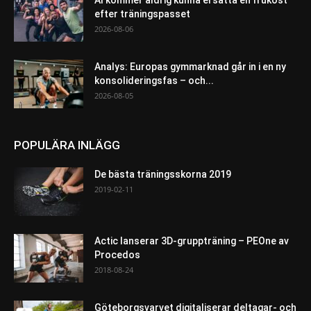
AI kommer aldrig kunna ersätta en frukost
efter träningspasset
2026-08-06
Analys: Europas gymmarknad går in i en ny
konsolideringsfas – och...
2026-08-05
POPULÄRA INLÄGG
De bästa träningsskorna 2019
2019-02-11
Actic lanserar 3D-gruppträning – PEOne av
Procedos
2018-08-24
Göteborgsvarvet digitaliserar deltagar- och