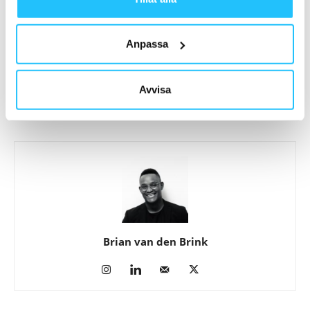
Anpassa
Förra artikeln
Nästa artikel
Friskis inleder samarbete med
Cardionics rekryterar Henrik
Röda korset
Olsén till rollen som
Avvisa
produktutvecklare
Brian van den Brink