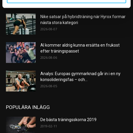
VÅRA FAVORITER
Nike satsar på hybridträning när Hyrox formar
nästa stora kategori
2026-08-07
AI kommer aldrig kunna ersätta en frukost
efter träningspasset
2026-08-06
Analys: Europas gymmarknad går in i en ny
konsolideringsfas – och...
2026-08-05
POPULÄRA INLÄGG
De bästa träningsskorna 2019
2019-02-11