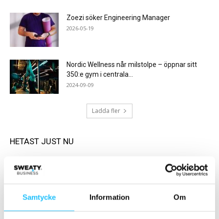
Zoezi söker Engineering Manager
2026-05-19
Nordic Wellness når milstolpe – öppnar sitt
350:e gym i centrala...
2024-09-09
Ladda fler
HETAST JUST NU
Samtycke
Information
Om
Business
Hälsa