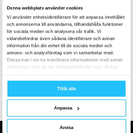
Phillip Mills: #vadegrejen med
Tips från Foodbox: När mat blir
Denna webbplats använder cookies
Les Mills? –
svårt
Vi använder enhetsidentifierare för att anpassa innehållet
#sweatybusinesspod avsnitt
och annonserna till användarna, tillhandahålla funktioner
40
för sociala medier och analysera vår trafik. Vi
vidarebefordrar även sådana identifierare och annan
information från din enhet till de sociala medier och
annons- och analysföretag som vi samarbetar med.
Dessa kan i sin tur kombinera informationen med annan
information som du har tillhandahållit eller som de har
Business
Business
samlat in när du har använt deras tjänster.
SATS väljer Life Fitness och
Actic stuvar om i
Hammerstrength
organisationen och planerar
genomföra nyemission
Tillåt alla
Anpassa
Avvisa