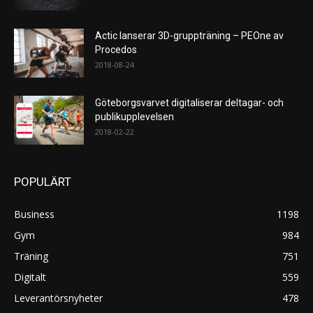
Actic lanserar 3D-gruppträning – PEOne av
Procedos
2018-08-24
Göteborgsvarvet digitaliserar deltagar- och
publikupplevelsen
2018-02-22
POPULÄRT
Business
1198
Gym
984
Träning
751
Digitalt
559
Leverantörsnyheter
478