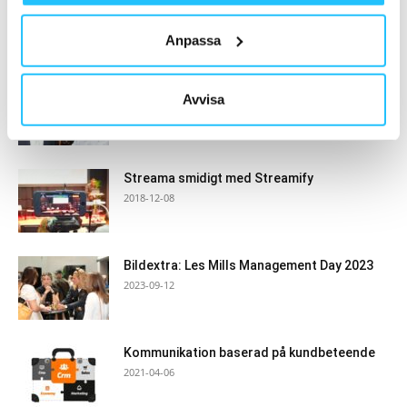
Anpassa
MEST POPULÄRA
BRP Systems Group förvärvar Insert Coin –
Avvisa
en ledande innovatör inom...
2025-01-13
Streama smidigt med Streamify
2018-12-08
Bildextra: Les Mills Management Day 2023
2023-09-12
Kommunikation baserad på kundbeteende
2021-04-06