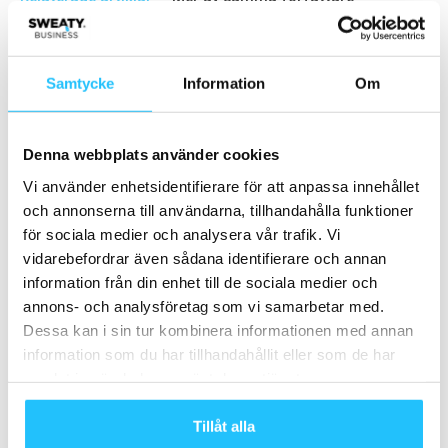
ClassPass årssummering
träningstrender 2025
Samtycke
Information
Om
Hälsa
Les Mills satsar på yoga för att stärka
Denna webbplats använder cookies
klubbarnas wellnessutbud
Vi använder enhetsidentifierare för att anpassa innehållet
Gruppträning
och annonserna till användarna, tillhandahålla funktioner
SATS öppnar yogacenter i Åkersberga
för sociala medier och analysera vår trafik. Vi
vidarebefordrar även sådana identifierare och annan
information från din enhet till de sociala medier och
Gruppträning
annons- och analysföretag som vi samarbetar med.
Dessa kan i sin tur kombinera informationen med annan
information som du har tillhandahållit eller som de har
samlat in när du har använt deras tjänster.
Samarbete
Tillåt alla
- Annons -