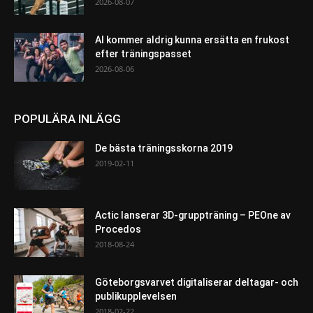
2026-08-07
AI kommer aldrig kunna ersätta en frukost
efter träningspasset
2026-08-06
POPULÄRA INLÄGG
De bästa träningsskorna 2019
2019-02-11
Actic lanserar 3D-gruppträning – PEOne av
Procedos
2018-08-24
Göteborgsvarvet digitaliserar deltagar- och
publikupplevelsen
2018-02-22