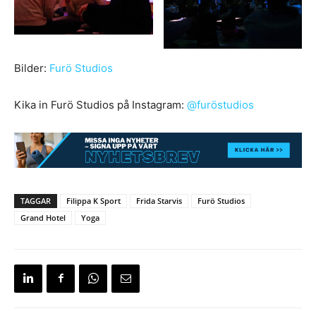
Bilder:
Furö Studios
Kika in Furö Studios på Instagram:
@furöstudios
TAGGAR
Filippa K Sport
Frida Starvis
Furö Studios
Grand Hotel
Yoga