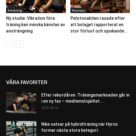
Forskning
Business
Ny studie: Vibration före
Pelotonaktien rasade efter
träning kan minska känslan av
att bolaget rapporterat en
ansträngning
stor förlust och sjunkande...
VÅRA FAVORITER
Efter rekordåren: Träningsmarknaden går in
i en ny fas – medlemslojalitet...
2026-08-10
Nike satsar på hybridträning när Hyrox
formar nästa stora kategori