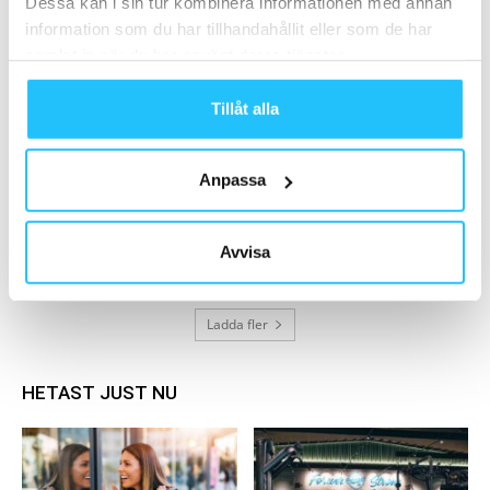
Dessa kan i sin tur kombinera informationen med annan
Wondr Academy – satsning från Wondr ska
information som du har tillhandahållit eller som de har
hjälpa gym bli mer...
samlat in när du har använt deras tjänster.
2024-09-17
Tillåt alla
Finska e-handelsjätten Sportproffsen.se
storsatsar i Sverige
2024-09-03
Anpassa
STAC och WellTech Labs/Twiik i strategiskt
samarbete
Avvisa
2018-06-13
Ladda fler
HETAST JUST NU