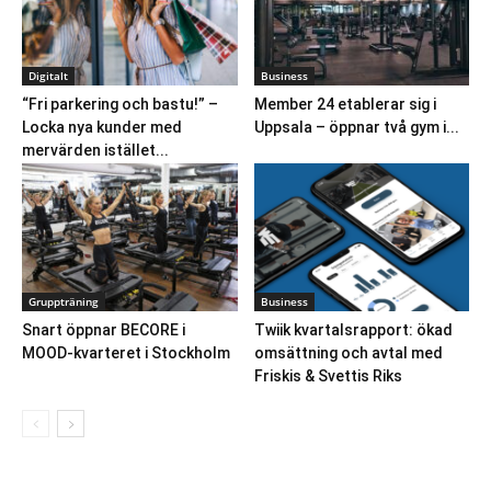
Digitalt
Business
“Fri parkering och bastu!” –
Member 24 etablerar sig i
Locka nya kunder med
Uppsala – öppnar två gym i...
mervärden istället...
Gruppträning
Business
Snart öppnar BECORE i
Twiik kvartalsrapport: ökad
MOOD-kvarteret i Stockholm
omsättning och avtal med
Friskis & Svettis Riks