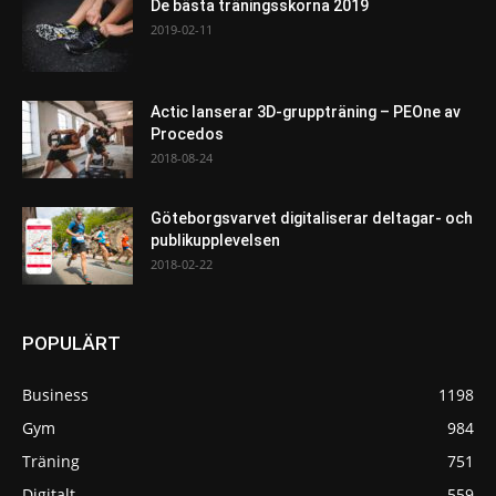
De bästa träningsskorna 2019
2019-02-11
Actic lanserar 3D-gruppträning – PEOne av
Procedos
2018-08-24
Göteborgsvarvet digitaliserar deltagar- och
publikupplevelsen
2018-02-22
POPULÄRT
Business
1198
Gym
984
Träning
751
Digitalt
559