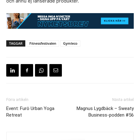
och ännu ej lanserade produkter.
TAGGAR
Fitnessfestivalen
Gymleco
Förra artikeln
Nästa artikel
Event: Furö Urban Yoga
Magnus Lygdbäck – Sweaty
Retreat
Business-podden #56