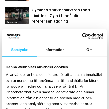
Gymleco stärker närvaron i norr –
Limitless Gym i Umeå blir
referensanläggning
Business
Samarbete
Samtycke
Information
Om
- Annons -
Denna webbplats använder cookies
Vi använder enhetsidentifierare för att anpassa innehållet
MEST POPULÄRA
och annonserna till användarna, tillhandahålla funktioner
för sociala medier och analysera vår trafik. Vi
Podcast: Mälarö Träningsverk om
familjeföretag, gruppträning och att driva
vidarebefordrar även sådana identifierare och annan
fristående gym
information från din enhet till de sociala medier och
2026-01-28
annons- och analysföretag som vi samarbetar med.