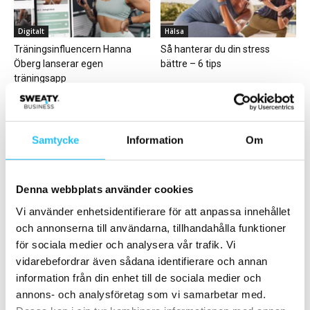
Digitalt
Hälsa
Träningsinfluencern Hanna
Så hanterar du din stress
Öberg lanserar egen
bättre – 6 tips
träningsapp
Samtycke
Information
Om
Business
Business
Denna webbplats använder cookies
Sensopro blir en del av EGYMs
BRP Systems förvärvar
ekosystem –
Astrofarm AS
Vi använder enhetsidentifierare för att anpassa innehållet
koordinationsträning
och annonserna till användarna, tillhandahålla funktioner
integreras i...
för sociala medier och analysera vår trafik. Vi
vidarebefordrar även sådana identifierare och annan
information från din enhet till de sociala medier och
annons- och analysföretag som vi samarbetar med.