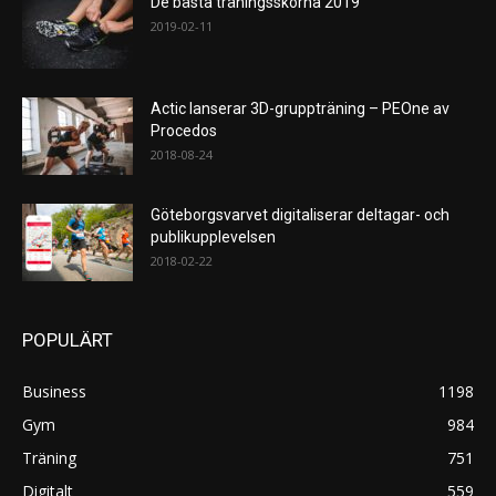
De bästa träningsskorna 2019
2019-02-11
Actic lanserar 3D-gruppträning – PEOne av
Procedos
2018-08-24
Göteborgsvarvet digitaliserar deltagar- och
publikupplevelsen
2018-02-22
POPULÄRT
Business
1198
Gym
984
Träning
751
Digitalt
559