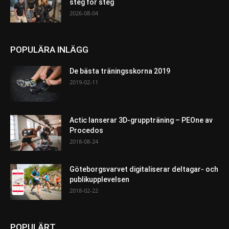
steg för steg
2026-08-04
POPULÄRA INLÄGG
De bästa träningsskorna 2019
2019-02-11
Actic lanserar 3D-gruppträning – PEOne av
Procedos
2018-08-24
Göteborgsvarvet digitaliserar deltagar- och
publikupplevelsen
2018-02-22
POPULÄRT