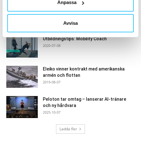
Anpassa
SATS söker vikarierande Marketing Manager
2025-12-04
Avvisa
Utbildningstips: Mobility Coach
2020-07-08
Eleiko vinner kontrakt med amerikanska
armén och flottan
2019-08-07
Peloton tar omtag – lanserar AI-tränare
och ny hårdvara
2025-10-07
Ladda fler