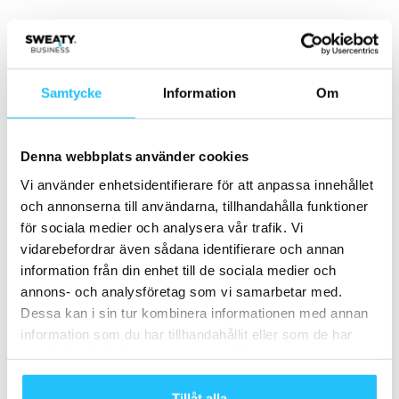
- Annons -
MEST POPULÄRA
Samtycke
Information
Om
Apirosport söker säljare med fokus på
hotell & spa
Denna webbplats använder cookies
2025-09-24
Vi använder enhetsidentifierare för att anpassa innehållet
och annonserna till användarna, tillhandahålla funktioner
Boktips: Den enkla vägen till träningsvana
för sociala medier och analysera vår trafik. Vi
2021-06-13
vidarebefordrar även sådana identifierare och annan
information från din enhet till de sociala medier och
annons- och analysföretag som vi samarbetar med.
Delux Sweden satsar på InBody970
Dessa kan i sin tur kombinera informationen med annan
2023-09-25
information som du har tillhandahållit eller som de har
samlat in när du har använt deras tjänster.
European Health & Fitness Market Report
Tillåt alla