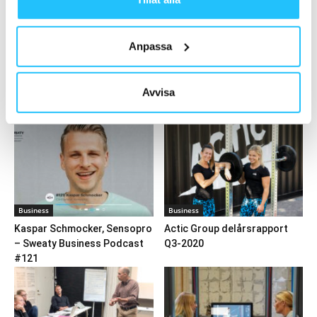
2021
2021-07-01
Anpassa
Ladda fler
Avvisa
HETAST JUST NU
Business
Business
Kaspar Schmocker, Sensopro
Actic Group delårsrapport
– Sweaty Business Podcast
Q3-2020
#121