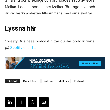
Småland och Blekinge och grundades 1983 av Göran
Malkar. I dag är sonen Lars Malkar företagets vd och
driver verksamheten tillsammans med sina systrar.
Lyssna här
Sweaty Business podcast hittar du där poddar finns,
på
Spotify
eller
här
.
TAGGAR
Daniel Fisch
Kalmar
Malkars
Podcast