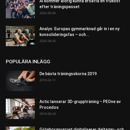
AI kommer aldrig kunna ersätta en frukost
efter träningspasset
2026-08-06
Analys: Europas gymmarknad går in i en ny
konsolideringsfas – och...
2026-08-05
POPULÄRA INLÄGG
De bästa träningsskorna 2019
2019-02-11
Actic lanserar 3D-gruppträning – PEOne av
Procedos
2018-08-24
Göteborgsvarvet digitaliserar deltagar- och