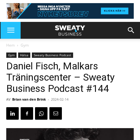
Hem
Gym
Gym
Hälsa
Sweaty Business Podcast
Daniel Fisch, Malkars
Träningscenter – Sweaty
Business Podcast #144
AV
Brian van den Brink
-
2024-02-14