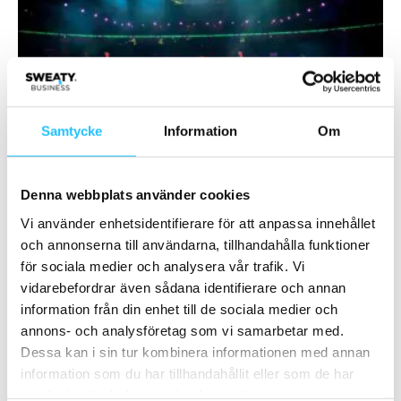
Samtycke
Information
Om
Leverantörsnyheter
LES MILLS LIVE samlade tusentals
träningsentusiaster i Avicii Arena
Denna webbplats använder cookies
Henrik Valis
-
2025-09-04
0
Vi använder enhetsidentifierare för att anpassa innehållet
och annonserna till användarna, tillhandahålla funktioner
för sociala medier och analysera vår trafik. Vi
vidarebefordrar även sådana identifierare och annan
information från din enhet till de sociala medier och
annons- och analysföretag som vi samarbetar med.
Dessa kan i sin tur kombinera informationen med annan
information som du har tillhandahållit eller som de har
samlat in när du har använt deras tjänster.