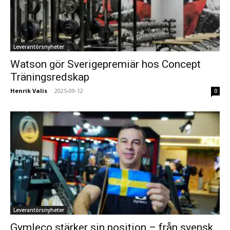
Leverantörsnyheter
Watson gör Sverigepremiär hos Concept
Träningsredskap
Henrik Valis
-
2025-09-12
0
Leverantörsnyheter
Gymleco stärker sin position – från svensk