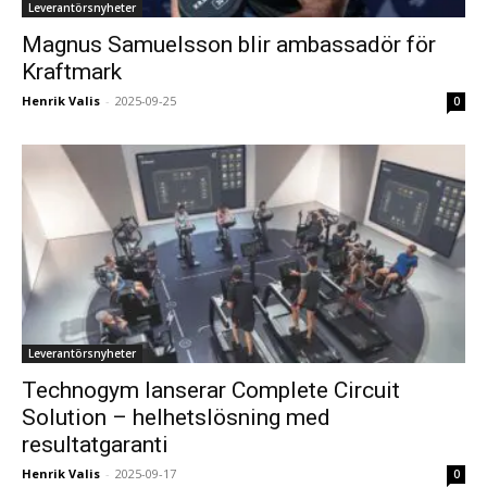
Leverantörsnyheter
Magnus Samuelsson blir ambassadör för
Kraftmark
Henrik Valis
-
2025-09-25
0
Leverantörsnyheter
Technogym lanserar Complete Circuit
Solution – helhetslösning med
resultatgaranti
Henrik Valis
-
2025-09-17
0