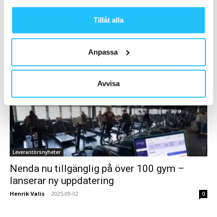
Leverantörsnyheter
Tillåt alla
Eleiko lanserar nästa generation skivstänger
Henrik Valis
-
2025-09-03
0
Anpassa
Avvisa
Leverantörsnyheter
Nenda nu tillgänglig på över 100 gym –
lanserar ny uppdatering
Henrik Valis
-
2025-09-02
0