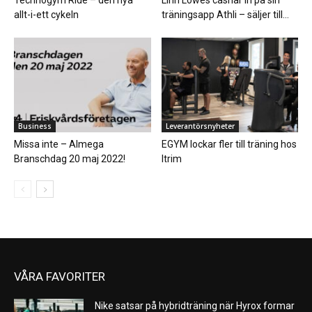
Technogym Ride – den nya
Linn Löwes cashar in på sin
allt-i-ett cykeln
träningsapp Athli – säljer till...
Business
Leverantörsnyheter
Missa inte – Almega
EGYM lockar fler till träning hos
Branschdag 20 maj 2022!
Itrim
VÅRA FAVORITER
Nike satsar på hybridträning när Hyrox formar