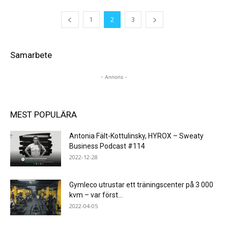
1
2
3
Samarbete
- Annons -
MEST POPULÄRA
Antonia Fält-Kottulinsky, HYROX – Sweaty
Business Podcast #114
2022-12-28
Gymleco utrustar ett träningscenter på 3 000
kvm – var först...
2022-04-05