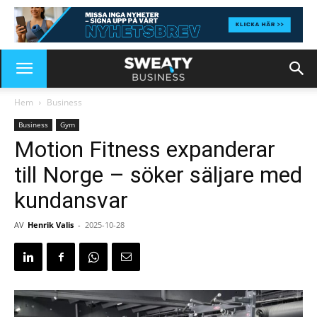
Hem
Business
Business
Gym
Motion Fitness expanderar
till Norge – söker säljare med
kundansvar
AV
Henrik Valis
-
2025-10-28