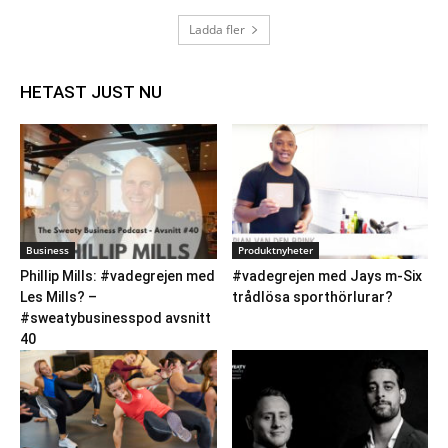
Ladda fler
HETAST JUST NU
Business
Produktnyheter
Phillip Mills: #vadegrejen med
#vadegrejen med Jays m-Six
Les Mills? –
trådlösa sporthörlurar?
#sweatybusinesspod avsnitt
40