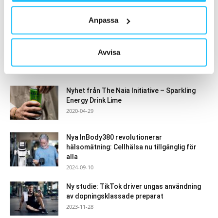
Anpassa
MEST POPULÄRA
Utmaningen – nytt kortspel där fysik och
Avvisa
samarbetsförmåga sätts på prov
2018-08-10
Nyhet från The Naia Initiative – Sparkling
Energy Drink Lime
2020-04-29
Nya InBody380 revolutionerar
hälsomätning: Cellhälsa nu tillgänglig för
alla
2024-09-10
Ny studie: TikTok driver ungas användning
av dopningsklassade preparat
2023-11-28