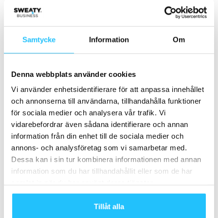
Norge utreder 25 procents moms på
gym – träningsbranschen varnar för
konsekvenser
Business
Samtycke
Information
Om
Optishake söker Sales Manager till
södra Sverige
Denna webbplats använder cookies
Business
Vi använder enhetsidentifierare för att anpassa innehållet
och annonserna till användarna, tillhandahålla funktioner
FitnessPlayer söker Account Manager
för sociala medier och analysera vår trafik. Vi
vidarebefordrar även sådana identifierare och annan
Business
information från din enhet till de sociala medier och
annons- och analysföretag som vi samarbetar med.
Dessa kan i sin tur kombinera informationen med annan
information som du har tillhandahållit eller som de har
samlat in när du har använt deras tjänster.
Samarbete
Tillåt alla
- Annons -