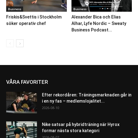
Business
Business
Friskis&Svettis i Stockholm
Alexander Bica och Elias
söker operativ chef
Alhar, Lyfe Nordic – Sweaty
Business Podcast...
VÅRA FAVORITER
Efter rekordåren: Träningsmarknaden går in
i en ny fas – medlemslojalitet...
2026-08-10
Nike satsar på hybridträning när Hyrox
formar nästa stora kategori
2026-08-07