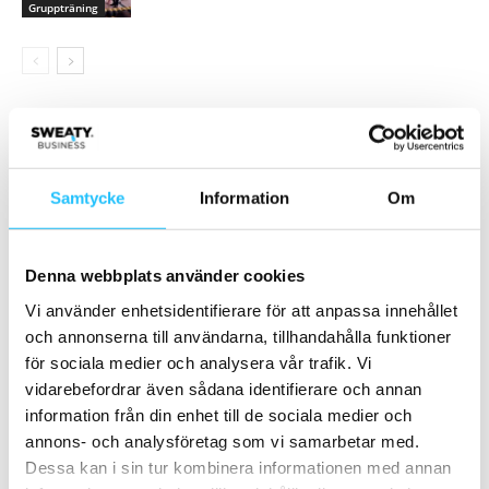
Gruppträning
Samarbete
- Annons -
Samtycke
Information
Om
MEST POPULÄRA
Denna webbplats använder cookies
Mikael Arndt – Sweaty Business Podcast
Vi använder enhetsidentifierare för att anpassa innehållet
#142
och annonserna till användarna, tillhandahålla funktioner
2024-01-17
för sociala medier och analysera vår trafik. Vi
vidarebefordrar även sådana identifierare och annan
Biljettsläpp för LES MILLS LIVE 2025 –
information från din enhet till de sociala medier och
träningsfesten är tillbaka!
annons- och analysföretag som vi samarbetar med.
2025-05-12
Dessa kan i sin tur kombinera informationen med annan