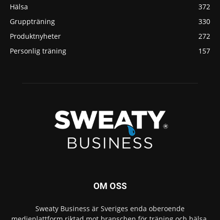
Hälsa
372
Gruppträning
330
Produktnyheter
272
Personlig träning
157
OM OSS
Sweaty Business är Sveriges enda oberoende
medieplattform riktad mot branschen för träning och hälsa.