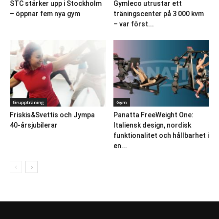
STC stärker upp i Stockholm
Gymleco utrustar ett
– öppnar fem nya gym
träningscenter på 3 000 kvm
– var först...
Gruppträning
Gym
Friskis&Svettis och Jympa
Panatta FreeWeight One:
40-årsjubilerar
Italiensk design, nordisk
funktionalitet och hållbarhet i
en...