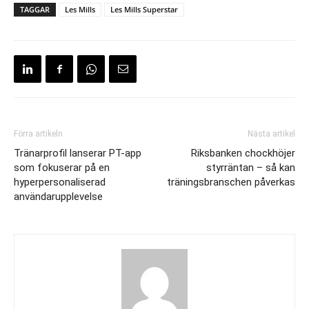
TAGGAR
Les Mills
Les Mills Superstar
Förra artikeln
Nästa artikel
Tränarprofil lanserar PT-app
Riksbanken chockhöjer
som fokuserar på en
styrräntan – så kan
hyperpersonaliserad
träningsbranschen påverkas
användarupplevelse