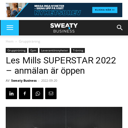
Hem
Gruppträning
Gruppträning
Gym
Leverantörsnyheter
Träning
Les Mills SUPERSTAR 2022
– anmälan är öppen
AV
Sweaty Business
-
2022-09-20