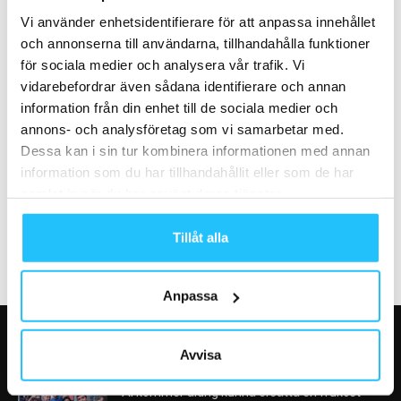
mellan ICANIWILL och Klövern
Effect TV
Padel
Vi använder enhetsidentifierare för att anpassa innehållet
och annonserna till användarna, tillhandahålla funktioner
för sociala medier och analysera vår trafik. Vi
vidarebefordrar även sådana identifierare och annan
information från din enhet till de sociala medier och
annons- och analysföretag som vi samarbetar med.
Sport
Business
Dessa kan i sin tur kombinera informationen med annan
Mikaela Norman vann North
Actic rekryterar Anders
information som du har tillhandahållit eller som de har
American Open Championship
Carlbark som ny VD
samlat in när du har använt deras tjänster.
i HYROX
Tillåt alla
Anpassa
VÅRA FAVORITER
Avvisa
AI kommer aldrig kunna ersätta en frukost