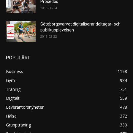
Procedos
2018-08-24
Göteborgsvarvet digitaliserar deltagar- och
publikupplevelsen
2018-02-22
POPULÄRT
Business
1198
Gym
984
Träning
751
Digitalt
559
Leverantörsnyheter
478
Hälsa
372
Gruppträning
330