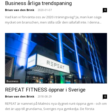
Business årliga trendspaning
Brian van den Brink
-
2020-01-07
0
Vad kan vi förvänta oss av 2020 i träningsväg? Ja, man kan säga
mycket om branschen, men stilla står den iallafall inte. I denna...
Business
REPEAT FITNESS öppnar i Sverige
Brian van den Brink
-
2018-08-29
0
REPEAT är namnet på Malmös nya dygnet-runt-öppna gym - och om
det är upp till grundarna, Sveriges nya gymkedja. De första