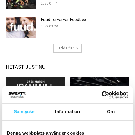
2025-01-11
Fuud förvärvar Foodbox
2022-03-28
Ladda fler
HETAST JUST NU
Samtycke
Information
Om
Sport
Business
ICANIWILL Invitational blir
Sport & Fitness förändrar
startskott för samarbete
gymupplevelsen med Nenda
Denna webbplats använder cookies