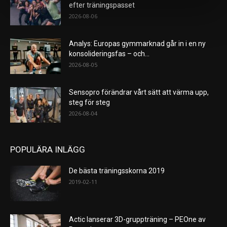
efter träningspasset
2026-08-06
Analys: Europas gymmarknad går in i en ny
konsolideringsfas – och...
2026-08-05
Sensopro förändrar vårt sätt att värma upp,
steg för steg
2026-08-04
POPULÄRA INLÄGG
De bästa träningsskorna 2019
2019-02-11
Actic lanserar 3D-gruppträning – PEOne av