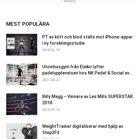
- Annons -
MEST POPULÄRA
PT av kött och blod ställs mot iPhone-appar
i ny forskningsstudie
2018-02-14
Utomhusgym från Eleiko lyfter
padelupplevelsen hos NK Padel & Social av...
2021-06-22
Billy Magg – Vinnare av Les Mills SUPERSTAR
2018
2018-09-14
WeightTrainer digitaliserar med hjälp av
Step2Fit