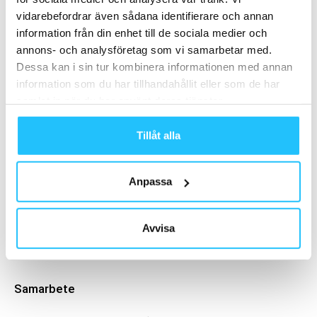
Relaterade artiklar
Mer av samma författare
vidarebefordrar även sådana identifierare och annan
information från din enhet till de sociala medier och
On satsar på HYROX och
annons- och analysföretag som vi samarbetar med.
hybridtävlingar – lanserar ny
Dessa kan i sin tur kombinera informationen med annan
tävlingssko och värvar världsstjärnor
Gym
information som du har tillhandahållit eller som de har
samlat in när du har använt deras tjänster.
Hyrox växer vidare – siktar på två
miljoner deltagare och förändrar
Tillåt alla
gymmarknaden
Business
HYROX utökar
Anpassa
välgörenhetssamarbeten i
Storbritannien
Business
Avvisa
Samarbete