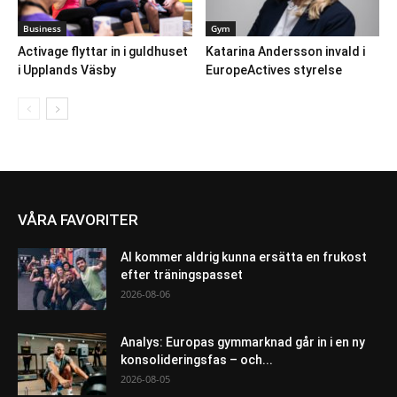
Business
Gym
Activage flyttar in i guldhuset
Katarina Andersson invald i
i Upplands Väsby
EuropeActives styrelse
VÅRA FAVORITER
AI kommer aldrig kunna ersätta en frukost
efter träningspasset
2026-08-06
Analys: Europas gymmarknad går in i en ny
konsolideringsfas – och...
2026-08-05