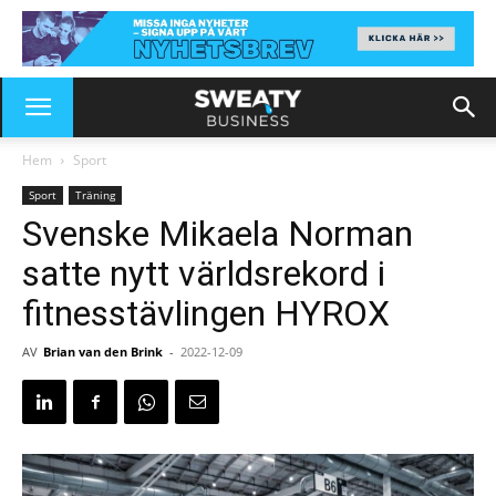
Hem
Sport
Sport
Träning
Svenske Mikaela Norman
satte nytt världsrekord i
fitnesstävlingen HYROX
AV
Brian van den Brink
-
2022-12-09