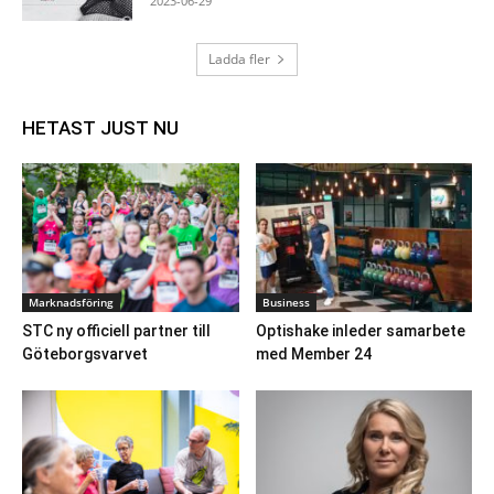
2023-06-29
Ladda fler
HETAST JUST NU
Marknadsföring
Business
STC ny officiell partner till
Optishake inleder samarbete
Göteborgsvarvet
med Member 24