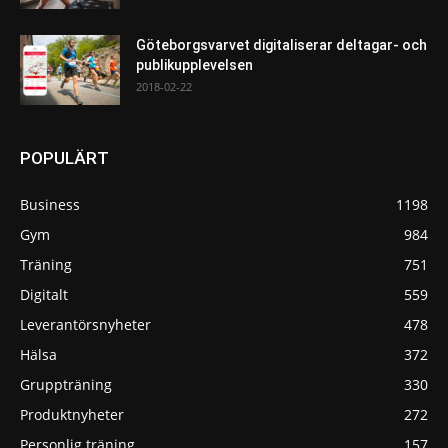
Göteborgsvarvet digitaliserar deltagar- och
publikupplevelsen
2018-02-22
POPULÄRT
Business
1198
Gym
984
Träning
751
Digitalt
559
Leverantörsnyheter
478
Hälsa
372
Gruppträning
330
Produktnyheter
272
Personlig träning
157