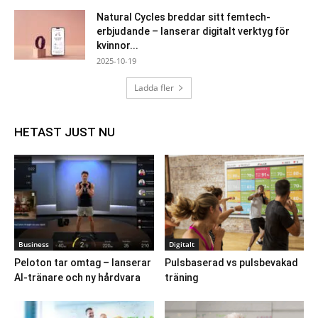
Natural Cycles breddar sitt femtech-
erbjudande – lanserar digitalt verktyg för
kvinnor...
2025-10-19
Ladda fler
HETAST JUST NU
Business
Digitalt
Peloton tar omtag – lanserar
Pulsbaserad vs pulsbevakad
AI-tränare och ny hårdvara
träning