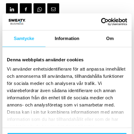
Förra artikeln
Nästa artikel
Samtycke
Information
Om
Wondr Meetup – Businessdag
Micom Fitness Partner utsedd
med fokus på lönsamhet och
till årets Milonagentur i Europa
effektivitet
2022
Denna webbplats använder cookies
Vi använder enhetsidentifierare för att anpassa innehållet
och annonserna till användarna, tillhandahålla funktioner
för sociala medier och analysera vår trafik. Vi
vidarebefordrar även sådana identifierare och annan
information från din enhet till de sociala medier och
annons- och analysföretag som vi samarbetar med.
Dessa kan i sin tur kombinera informationen med annan
Brian van den Brink
information som du har tillhandahållit eller som de har
samlat in när du har använt deras tjänster.