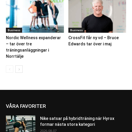
Business
Business
Nordic Wellness expanderar
CrossFit får ny vd – Bruce
– tar över tre
Edwards tar över i maj
träningsanläggningar i
Norrtälje
VÅRA FAVORITER
Nike satsar på hybridträning när Hyrox
formar nästa stora kategori
2026-08-07