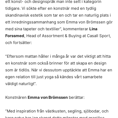
ett konst- och designspråk man inte sett i kategorin
tidigare. Vi sökte efter en konstnär med en tydlig
skandinavisk estetik som tar en och tar en naturlig plats i
ett inredningssammanhang som Emma von Brömssen gör
med sina tapeter och textilier”, kommenterar
Lina
Forssmed
, Head of Assortment & Buying at Casall Sport,
och fortsätter:
”Eftersom mattan håller i många år var det viktigt att hitta
en konstnär som också brinner för att skapa en design
som är tidlös. När vi dessutom upptäckte att Emma har en
egen relation till just yoga så kändes vårt samarbete
väldigt naturligt”.
Konstnären
Emma von Brömssen
berättar:
”Med inspiration från västkusten, segling, sjöbodar, och
karg natur har jag skapat detta mönster med graciösa