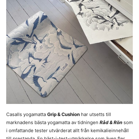
Casalls yogamatta
Grip & Cushion
har utsetts till
marknadens bästa yogamatta av tidningen
Råd & Rön
som
i omfattande tester utvärderat allt från kemikalieinnehåll
till prestanda. En bäst-i-test-utmärkelse som även fler