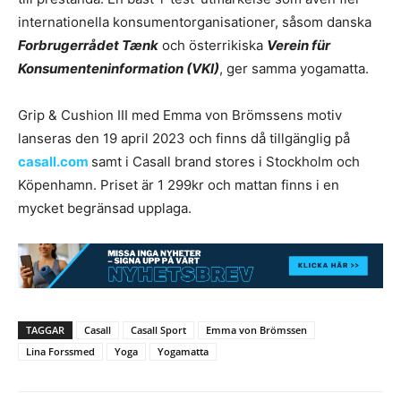
internationella konsumentorganisationer, såsom danska
Forbrugerrådet Tænk
och österrikiska
Verein für
Konsumenteninformation (VKI)
, ger samma yogamatta.
Grip & Cushion III med Emma von Brömssens motiv
lanseras den 19 april 2023 och finns då tillgänglig på
casall.com
samt i Casall brand stores i Stockholm och
Köpenhamn. Priset är 1 299kr och mattan finns i en
mycket begränsad upplaga.
TAGGAR
Casall
Casall Sport
Emma von Brömssen
Lina Forssmed
Yoga
Yogamatta