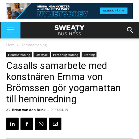
Hem
Hemmaträning
Hemmaträning
Lifestyle
Personlig träning
Träning
Casalls samarbete med
konstnären Emma von
Brömssen gör yogamattan
till heminredning
AV
Brian van den Brink
-
2023-04-19