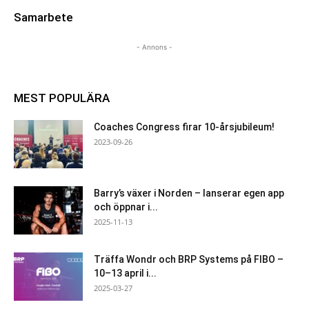
Samarbete
- Annons -
MEST POPULÄRA
Coaches Congress firar 10-årsjubileum!
2023-09-26
Barry’s växer i Norden – lanserar egen app
och öppnar i...
2025-11-13
Träffa Wondr och BRP Systems på FIBO –
10–13 april i...
2025-03-27