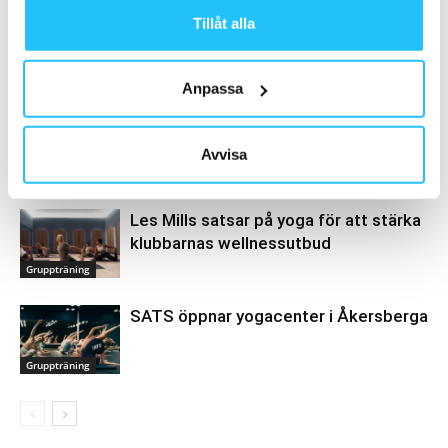
Tillåt alla
Relaterade artiklar
Mer av samma författare
Anpassa
ClassPass årssummering
träningstrender 2025
Avvisa
Hälsa
Les Mills satsar på yoga för att stärka
klubbarnas wellnessutbud
Gruppträning
SATS öppnar yogacenter i Åkersberga
Gruppträning