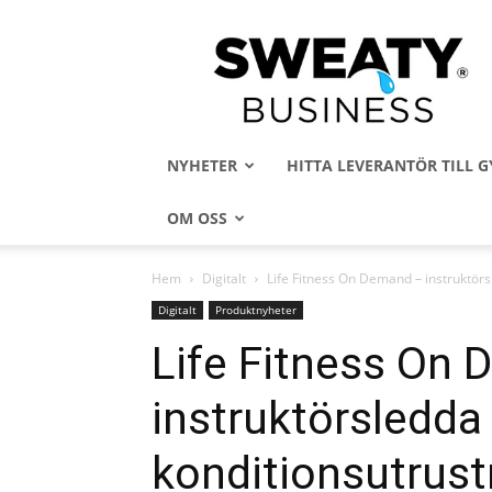
Sweaty
Business
NYHETER
HITTA LEVERANTÖR TILL
OM OSS
Hem
Digitalt
Life Fitness On Demand – instruktörs
Digitalt
Produktnyheter
Life Fitness On
instruktörsledda 
konditionsutrus