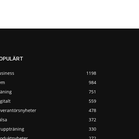
OPULÄRT
usiness
1198
ym
984
räning
751
gitalt
559
everantörsnyheter
478
älsa
372
ruppträning
330
roduktnyheter
272