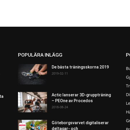
POPULÄRA INLÄGG
P
De bästa träningsskorna 2019
B
a
2019-02-11
G
T
Di
Actic lanserar 3D-gruppträning
ta
– PEOne av Procedos
L
2018-08-24
H
G
Göteborgsvarvet digitaliserar
deltagar- och
P