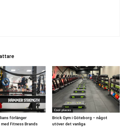
attare
Cool places
dians förlänger
Brick Gym i Göteborg – något
 med Fitness Brands
utöver det vanliga