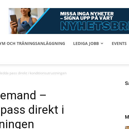
 GYM OCH TRÄNINGSANLÄGGNING
LEDIGA JOBB
EVENTS
ledda pass direkt i konditionsutrustningen
S
 Demand –
pass direkt i
M
tningen