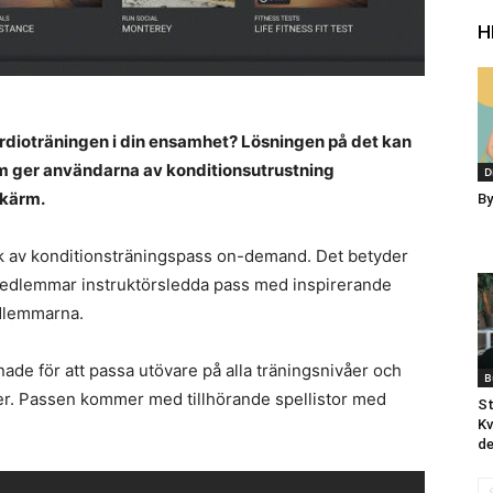
H
cardioträningen i din ensamhet? Lösningen på det kan
om ger användarna av konditionsutrustning
D
skärm.
By
tek av konditionsträningspass on-demand. Det betyder
 medlemmar instruktörsledda pass med inspirerande
edlemmarna.
ade för att passa utövare på alla träningsnivåer och
B
ter. Passen kommer med tillhörande spellistor med
St
Kv
d