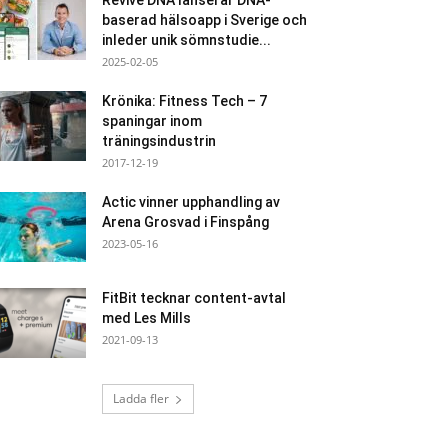
Revive DNA lanserar DNA-
baserad hälsoapp i Sverige och
inleder unik sömnstudie...
2025-02-05
Krönika: Fitness Tech – 7
spaningar inom
träningsindustrin
2017-12-19
Actic vinner upphandling av
Arena Grosvad i Finspång
2023-05-16
FitBit tecknar content-avtal
med Les Mills
2021-09-13
Ladda fler