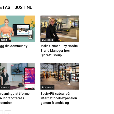
ETAST JUST NU
igitalt
Business
gg din community
Malin Gaimer – ny Nordic
Brand Manager hos
Qicraft Group
usiness
Business
reamingplattformen
Basic-Fit satsar på
ix börsnoteras i
internationell expansion
ecember
genom franchising