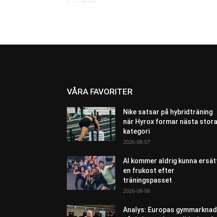
VÅRA FAVORITER
Nike satsar på hybridträning
när Hyrox formar nästa stor
kategori
2026-08-07
AI kommer aldrig kunna ersät
en frukost efter
träningspasset
2026-08-06
Analys: Europas gymmarknad