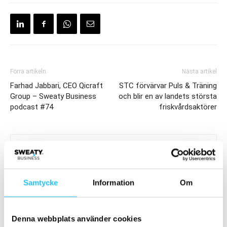
Förra artikeln
Nästa artikel
Farhad Jabbari, CEO Qicraft
STC förvärvar Puls & Träning
Group – Sweaty Business
och blir en av landets största
podcast #74
friskvårdsaktörer
Samtycke
Information
Om
Brian van den Brink
Denna webbplats använder cookies