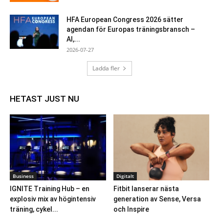
HFA European Congress 2026 sätter
agendan för Europas träningsbransch –
AI,...
2026-07-27
Ladda fler
HETAST JUST NU
Business
Digitalt
IGNITE Training Hub – en
Fitbit lanserar nästa
explosiv mix av högintensiv
generation av Sense, Versa
träning, cykel...
och Inspire