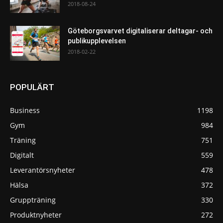
2018-08-24
Göteborgsvarvet digitaliserar deltagar- och
publikupplevelsen
2018-02-22
POPULÄRT
Business
1198
Gym
984
Träning
751
Digitalt
559
Leverantörsnyheter
478
Hälsa
372
Gruppträning
330
Produktnyheter
272