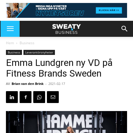
Hem
Business
Business
Leverantörsnyheter
Emma Lundgren ny VD på
Fitness Brands Sweden
AV
Brian van den Brink
-
2021-02-17