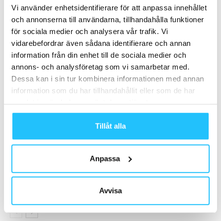
Vi använder enhetsidentifierare för att anpassa innehållet
och annonserna till användarna, tillhandahålla funktioner
för sociala medier och analysera vår trafik. Vi
vidarebefordrar även sådana identifierare och annan
Relaterade artiklar
Mer av samma författare
information från din enhet till de sociala medier och
annons- och analysföretag som vi samarbetar med.
Fitness Brands samlar verksamheten i
Dessa kan i sin tur kombinera informationen med annan
ny miljöcertifierad anläggning i
information som du har tillhandahållit eller som de har
Västerås
Business
samlat in när du har använt deras tjänster.
Fitness Brands lanserar e-handel
Tillåt alla
Business
Anpassa
Frölunda Indians förlänger samarbetet
med Fitness Brands
Gym
Avvisa