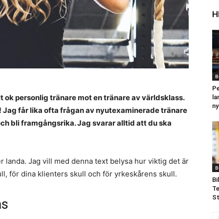
H
B
Pe
lt ok personlig tränare mot en tränare av världsklass.
la
ny
g! Jag får lika ofta frågan av nyutexaminerade tränare
och bli framgångsrika. Jag svarar alltid att du ska
landa. Jag vill med denna text belysa hur viktig det är
B
 för dina klienters skull och för yrkeskårens skull.
Bi
T
S
as