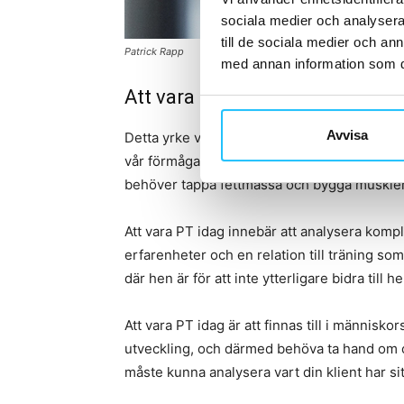
sociala medier och analysera 
till de sociala medier och a
Patrick Rapp
med annan information som du 
Att vara PT år 2020
Avvisa
Detta yrke växer sig starkare för varje år och
vår förmåga och kunskap. Att vara personlig 
behöver tappa fettmassa och bygga muskler 
Att vara PT idag innebär att analysera komp
erfarenheter och en relation till träning so
där hen är för att inte ytterligare bidra till
Att vara PT idag är att finnas till i människo
utveckling, och därmed behöva ta hand om o
måste kunna analysera vart din klient har sitt