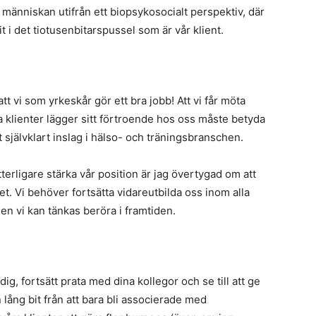
a människan utifrån ett biopsykosocialt perspektiv, där
t i det tiotusenbitarspussel som är vår klient.
t vi som yrkeskår gör ett bra jobb! Att vi får möta
a klienter lägger sitt förtroende hos oss måste betyda
tt självklart inslag i hälso- och träningsbranschen.
tterligare stärka vår position är jag övertygad om att
. Vi behöver fortsätta vidareutbilda oss inom alla
en vi kan tänkas beröra i framtiden.
dig, fortsätt prata med dina kollegor och se till att ge
 lång bit från att bara bli associerade med