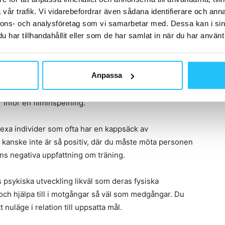
vår trafik. Vi vidarebefordrar även sådana identifierare och anna
nnons- och analysföretag som vi samarbetar med. Dessa kan i sin
har tillhandahållit eller som de har samlat in när du har använt 
Anpassa
 de klienter vi får ta hand om ställer allt högre krav på
tränare innebär inte längre att skrika på kändisar som
inför en filminspelning.
lexa individer som ofta har en kappsäck av
m kanske inte är så positiv, där du måste möta personen
 hens negativa uppfattning om träning.
rs psykiska utveckling likväl som deras fysiska
ch hjälpa till i motgångar så väl som medgångar. Du
 nuläge i relation till uppsatta mål.