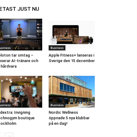
ETAST JUST NU
usiness
Business
loton tar omtag –
Apple Fitness+ lanseras i
nserar AI-tränare och
Sverige den 15 december
 hårdvara
usiness
Business
ldextra: Invigning
Nordic Wellness
echnogym boutique
öppnade 5 nya klubbar
tockholm
på en dag!