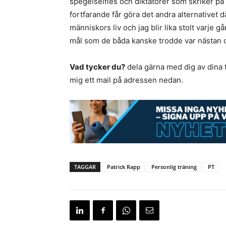
spegelselfies och diktatorer som skriker på 
fortfarande får göra det andra alternativet då
människors liv och jag blir lika stolt varje gå
mål som de båda kanske trodde var nästan o
Vad tycker du?
dela gärna med dig av dina t
mig ett mail på adressen nedan.
TAGGAR
Patrick Rapp
Personlig träning
PT