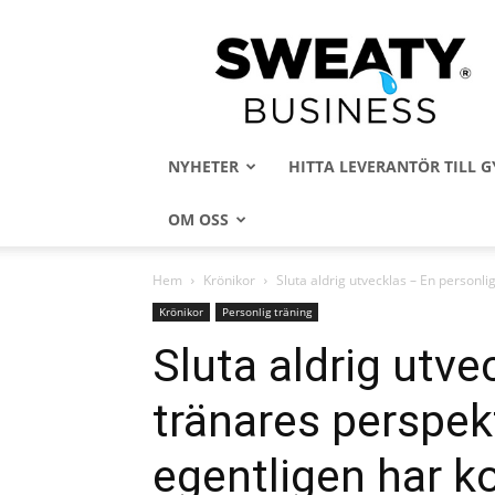
Sweaty
Business
NYHETER
HITTA LEVERANTÖR TILL
OM OSS
Hem
Krönikor
Sluta aldrig utvecklas – En personlig
Krönikor
Personlig träning
Sluta aldrig utve
tränares perspekt
egentligen har k