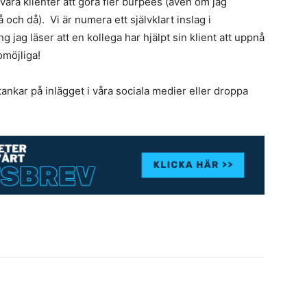
våra klienter att göra fler burpees (även om jag
 och då). Vi är numera ett självklart inslag i
ng jag läser att en kollega har hjälpt sin klient att uppnå
möjliga!
ankar på inlägget i våra sociala medier eller droppa