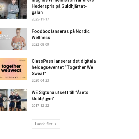
Magnus Wilhelmsson får årets
Hederspris på Guldhjärtat-
galan
2025-11-17
Foodbox lanseras på Nordic
Wellness
2022-08-09
ClassPass lanserar det digitala
heldagseventet ”Together We
Sweat”
2020-04-23
WE Sigtuna utsett till ”Årets
klubb/gym”
2017-12-22
Ladda fler