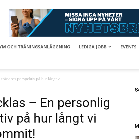
 GYM OCH TRÄNINGSANLÄGGNING
LEDIGA JOBB
EVENTS
 tränares perspektiv på hur långt vi...
S
cklas – En personlig
iv på hur långt vi
M
ommit!