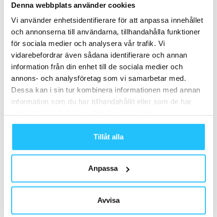
Denna webbplats använder cookies
Fler goda exempel lär dyka upp efterhand.
Vi använder enhetsidentifierare för att anpassa innehållet
och annonserna till användarna, tillhandahålla funktioner
Vi är i början på formandet av ett nytt landskap och det är
för sociala medier och analysera vår trafik. Vi
långt ifrån klart hur det ska se ut när krisen har lagt sig.
vidarebefordrar även sådana identifierare och annan
En sak är tydlig, den förändring som de kommande sex
information från din enhet till de sociala medier och
månaderna för med sig kommer att vara betydligt längre.
annons- och analysföretag som vi samarbetar med.
Dessa kan i sin tur kombinera informationen med annan
Anders Gran
, VD Twiik
information som du har tillhandahållit eller som de har
samlat in när du har använt deras tjänster.
. . . . . . . . . . . . . .
Tillåt alla
Kontakt:
Anders@twiik.me
Anpassa
Kort om oss: WellnessTech Labs levererar teknik till olika
aktörer inom Wellness- och Fitnessindistrin. Främst
genom tjänsten Twiik som är en marknadsplats och ett
Avvisa
coachingverktyg kombinerat. Genom oss kan gym och