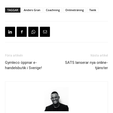
TAGGAR
Anders Gran
Coachning
Onlineträning
Twiik
Förra artikeln
Nästa artikel
Gymleco öppnar e-
SATS lanserar nya online-
handelsbutik i Sverige!
tjänster