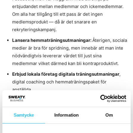
erbjudandet mellan medlemmar och ickemedlemmar.
Om alla har tillgång till ett pass är det ingen
medlemsprodukt — då är det snarare en
rekryteringskampanj.
Lansera hemmaträningsutmaningar:
Återigen, sociala
medier är bra för spridning, men innebär att man inte
nödvändigtvis levererar värdet till just sina
medlemmar vilket därmed kan bli kontraproduktivt.
Erbjud lokala företag digitala träningsutmaningar
,
digital coaching och hemmaträningspaket för
anställda.
Medlemsbonus:
Låta varje månadsavgift under
kommande tre månader ge en månad gratis nästa år.
Samtycke
Information
Om
Flera hotell har anammat detta och erbjuder tex. halva
priset på presentkort för att säkra likviditet nu.