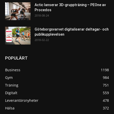
Actic lanserar 3D-gruppträning – PEOne av
Procedos
2018-08-24
Göteborgsvarvet digitaliserar deltagar- och
publikupplevelsen
2018-02-22
POPULÄRT
Business
1198
Gym
984
Träning
751
Digitalt
559
Leverantörsnyheter
478
Hälsa
372