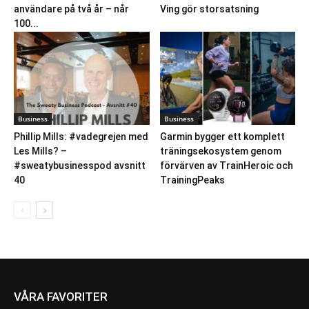
användare på två år – når
Ving gör storsatsning
100...
Business
Business
Phillip Mills: #vadegrejen med
Garmin bygger ett komplett
Les Mills? –
träningsekosystem genom
#sweatybusinesspod avsnitt
förvärven av TrainHeroic och
40
TrainingPeaks
VÅRA FAVORITER