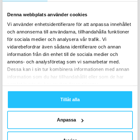
kommentar ännu kring i detalj vad Bruces förändringar fr.o.m. 2 september
innebär. Fortsättning följer.
Denna webbplats använder cookies
Framtiden för apparna
Vi använder enhetsidentifierare för att anpassa innehållet
och annonserna till användarna, tillhandahålla funktioner
Så – är tredjepartsappar branschens
räddning eller risk
?
för sociala medier och analysera vår trafik. Vi
Mycket talar för att svaret ligger i gråzonen. För vissa
vidarebefordrar även sådana identifierare och annan
studios kan apparna vara en väg till
exponering
och nya
information från din enhet till de sociala medier och
kunder. För andra hotar de att urholka
intäkterna
och
annons- och analysföretag som vi samarbetar med.
Dessa kan i sin tur kombinera informationen med annan
försvaga relationen till medlemmarna.
information som du har tillhandahållit eller som de har
samlat in när du har använt deras tjänster.
Frågan är densamma som i
musikbranschen
, där Spotify
förändrat förutsättningarna för artister, eller i turismen
Tillåt alla
där Booking.com pressat hotellens marginaler – och även
i restaurangvärlden, där
Foodora och Wolt
blivit nästan
oumbärliga för konsumenten men en belastning för
Anpassa
många restauranger. När plattformen blir för stark –
vem
sitter egentligen på makten?