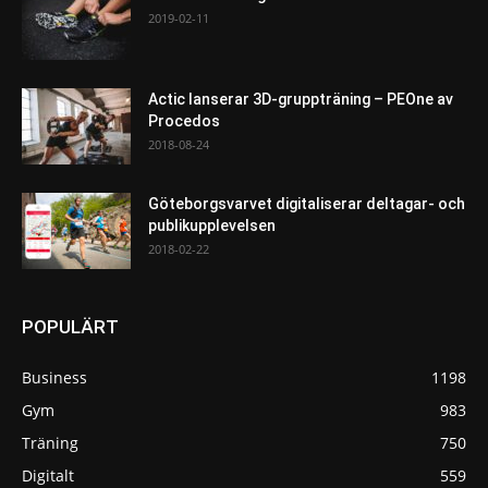
2019-02-11
Actic lanserar 3D-gruppträning – PEOne av
Procedos
2018-08-24
Göteborgsvarvet digitaliserar deltagar- och
publikupplevelsen
2018-02-22
POPULÄRT
Business
1198
Gym
983
Träning
750
Digitalt
559