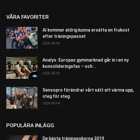
VÅRA FAVORITER
AI kommer aldrig kunna ersätta en frukost
efter träningspasset
2026-08-06
Analys: Europas gymmarknad går in i en ny
konsolideringsfas – och...
2026-08-05
Sensopro förändrar vårt sätt att värma upp,
steg för steg
2026-08-04
POPULÄRA INLÄGG
De bästa träningsskorna 2019