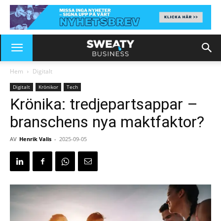
Hem
Digitalt
Digitalt
Krönikor
Tech
Krönika: tredjepartsappar –
branschens nya maktfaktor?
AV
Henrik Valis
-
2025-09-05