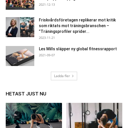
2021-12-13
Friskvårdsföretagen replikerar mot kritik
som riktats mot träningsbranschen –
”Träningsprofiler sprider...
2023-11-21
Les Mills släpper ny global fitnessrapport
2021-09-07
Ladda fler
HETAST JUST NU