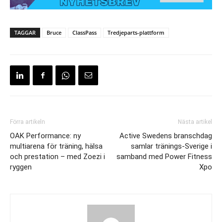
TAGGAR
Bruce
ClassPass
Tredjeparts-plattform
Förra artikeln
Nästa artikel
OAK Performance: ny
Active Swedens branschdag
multiarena för träning, hälsa
samlar tränings-Sverige i
och prestation – med Zoezi i
samband med Power Fitness
ryggen
Xpo