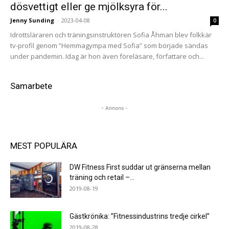
dösvettigt eller ge mjölksyra för...
Jenny Sunding
-
2023-04-08
0
Idrottsläraren och träningsinstruktören Sofia Åhman blev folkkär
tv-profil genom ”Hemmagympa med Sofia” som började sändas
under pandemin. Idag är hon även föreläsare, författare och...
Samarbete
- Annons -
MEST POPULÄRA
DW Fitness First suddar ut gränserna mellan
träning och retail –...
2019-08-19
Gästkrönika: ”Fitnessindustrins tredje cirkel”
2019-08-28