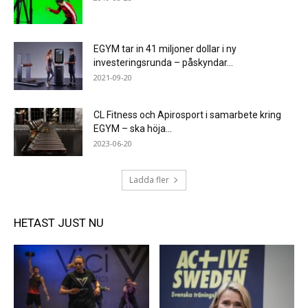
EGYM tar in 41 miljoner dollar i ny
investeringsrunda – påskyndar...
2021-09-20
CL Fitness och Apirosport i samarbete kring
EGYM – ska höja...
2023-06-20
Ladda fler
HETAST JUST NU