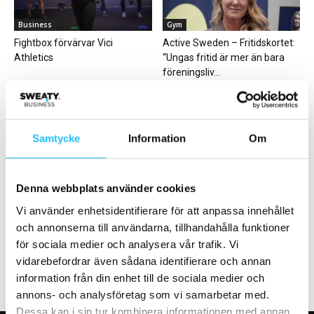
Business
Gym
Fightbox förvärvar Vici
Active Sweden – Fritidskortet:
Athletics
“Ungas fritid är mer än bara
föreningsliv...
Samtycke
Information
Om
Business
Business
Denna webbplats använder cookies
Efter kaffelanseringen –
Barry’s aviserar ambitiösa
Vi använder enhetsidentifierare för att anpassa innehållet
Optishake ser ökat intresse
tillväxtplaner – söker nya
och annonserna till användarna, tillhandahålla funktioner
från företag
ägare
för sociala medier och analysera vår trafik. Vi
vidarebefordrar även sådana identifierare och annan
information från din enhet till de sociala medier och
annons- och analysföretag som vi samarbetar med.
Dessa kan i sin tur kombinera informationen med annan