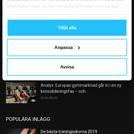
information som du har tillhandahållit eller som de har
samlat in när du har använt deras tjänster.
VÅRA FAVORITER
Tillåt alla
Nike satsar på hybridträning när Hyrox formar
nästa stora kategori
2026-08-07
Anpassa
AI kommer aldrig kunna ersätta en frukost
efter träningspasset
Avvisa
2026-08-06
Analys: Europas gymmarknad går in i en ny
konsolideringsfas – och...
2026-08-05
POPULÄRA INLÄGG
De bästa träningsskorna 2019