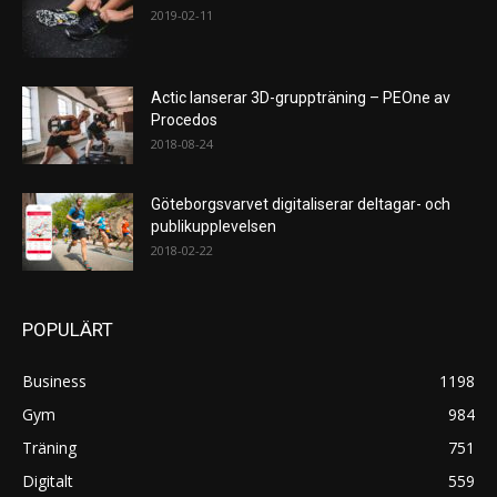
2019-02-11
Actic lanserar 3D-gruppträning – PEOne av
Procedos
2018-08-24
Göteborgsvarvet digitaliserar deltagar- och
publikupplevelsen
2018-02-22
POPULÄRT
Business
1198
Gym
984
Träning
751
Digitalt
559