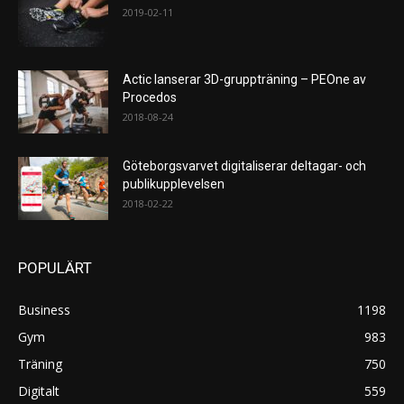
2019-02-11
Actic lanserar 3D-gruppträning – PEOne av
Procedos
2018-08-24
Göteborgsvarvet digitaliserar deltagar- och
publikupplevelsen
2018-02-22
POPULÄRT
Business
1198
Gym
983
Träning
750
Digitalt
559