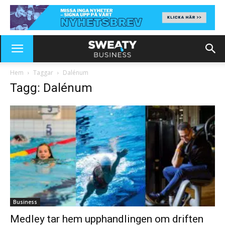
Hem
Taggar
Dalénum
Tagg: Dalénum
Business
Medley tar hem upphandlingen om driften