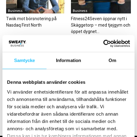
Business
Business
Twiik mot börsnotering på
Fitness24Seven öppnar nytt i
Nasdaq First North
Skäggetorp – med tjejgym och
öppet dygnet...
Samtycke
Information
Om
Personlig träning
Business
Denna webbplats använder cookies
Trime Studio i Stockholm söker
HFA European Congress 2025
Vi använder enhetsidentifierare för att anpassa innehållet
tränare
till Amsterdam – fokus på
och annonserna till användarna, tillhandahålla funktioner
framtidens träningsindustri
för sociala medier och analysera vår trafik. Vi
vidarebefordrar även sådana identifierare och annan
information från din enhet till de sociala medier och
annons- och analysföretag som vi samarbetar med.
Dessa kan i sin tur kombinera informationen med annan