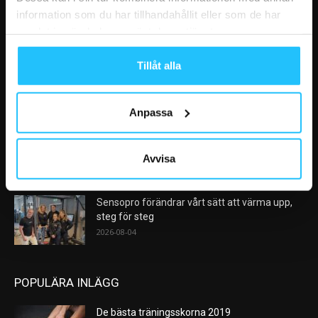
information som du har tillhandahållit eller som de har
samlat in när du har använt deras tjänster.
VÅRA FAVORITER
Tillåt alla
AI kommer aldrig kunna ersätta en frukost
efter träningspasset
2026-08-06
Anpassa
Analys: Europas gymmarknad går in i en ny
konsolideringsfas – och...
Avvisa
2026-08-05
Sensopro förändrar vårt sätt att värma upp,
steg för steg
2026-08-04
POPULÄRA INLÄGG
De bästa träningsskorna 2019