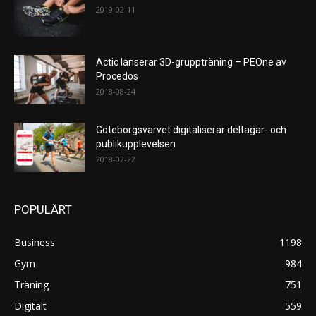
2019-02-11
Actic lanserar 3D-gruppträning – PEOne av
Procedos
2018-08-24
Göteborgsvarvet digitaliserar deltagar- och
publikupplevelsen
2018-02-22
POPULÄRT
Business
1198
Gym
984
Träning
751
Digitalt
559