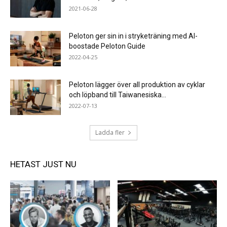
2021-06-28
Peloton ger sin in i stryketräning med AI-
boostade Peloton Guide
2022-04-25
Peloton lägger över all produktion av cyklar
och löpband till Taiwanesiska...
2022-07-13
Ladda fler
HETAST JUST NU