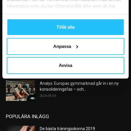
information som du har tillhandahållit eller som de har
samlat in när du har använt deras tjänster.
VÅRA FAVORITER
Tillåt alla
Nike satsar på hybridträning när Hyrox formar
nästa stora kategori
2026-08-07
Anpassa
AI kommer aldrig kunna ersätta en frukost
efter träningspasset
Avvisa
2026-08-06
Analys: Europas gymmarknad går in i en ny
konsolideringsfas – och...
2026-08-05
POPULÄRA INLÄGG
De bästa träningsskorna 2019