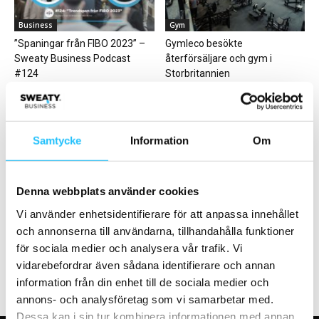
Business
Gym
”Spaningar från FIBO 2023” –
Gymleco besökte
Sweaty Business Podcast
återförsäljare och gym i
#124
Storbritannien
Samtycke
Information
Om
Forskning
Business
Denna webbplats använder cookies
Forskning: nytt läkemedel kan
Låt kunden ta ditt gym till
Vi använder enhetsidentifierare för att anpassa innehållet
minska muskelförlust vid GLP-
nästa nivå
och annonserna till användarna, tillhandahålla funktioner
1-behandling
för sociala medier och analysera vår trafik. Vi
vidarebefordrar även sådana identifierare och annan
information från din enhet till de sociala medier och
annons- och analysföretag som vi samarbetar med.
Dessa kan i sin tur kombinera informationen med annan