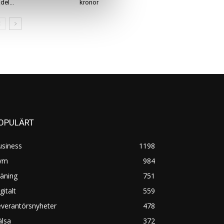
del...
kronor
OPULÄRT
usiness
1198
ym
984
äning
751
gitalt
559
everantörsnyheter
478
älsa
372