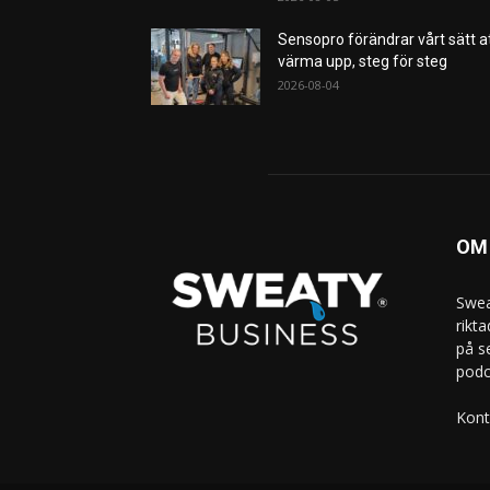
Sensopro förändrar vårt sätt a
värma upp, steg för steg
2026-08-04
OM
Swea
rikt
på s
podc
Kont