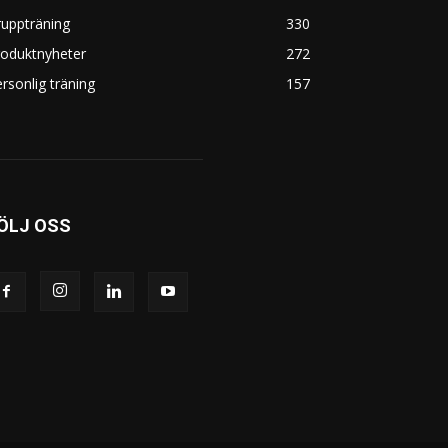
uppträning
330
roduktnyheter
272
rsonlig träning
157
ÖLJ OSS