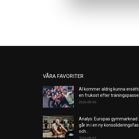
VÅRA FAVORITER
AI kommer aldrig kunna ersätt
en frukost efter träningspass
2026-08-06
Analys: Europas gymmarknad
går in i en ny konsolideringsfas
och...
2026-08-05