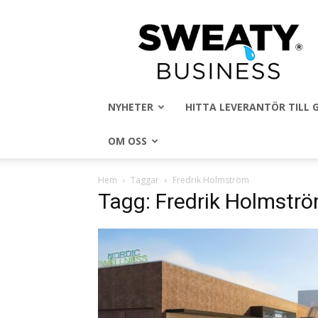
Sweaty
Business
NYHETER
HITTA LEVERANTÖR TILL
OM OSS
Hem
Taggar
Fredrik Holmström
Tagg: Fredrik Holmstr