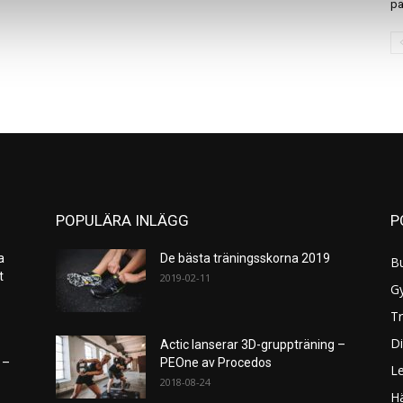
pa
POPULÄRA INLÄGG
P
a
De bästa träningsskorna 2019
B
et
2019-02-11
G
Tr
Di
Actic lanserar 3D-gruppträning –
 –
PEOne av Procedos
L
2018-08-24
H