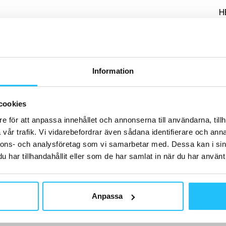
H
Information
G
Sw
St
cookies
e för att anpassa innehållet och annonserna till användarna, tillh
vår trafik. Vi vidarebefordrar även sådana identifierare och anna
nnons- och analysföretag som vi samarbetar med. Dessa kan i sin
har tillhandahållit eller som de har samlat in när du har använt 
T
Anpassa
As
sa
dr