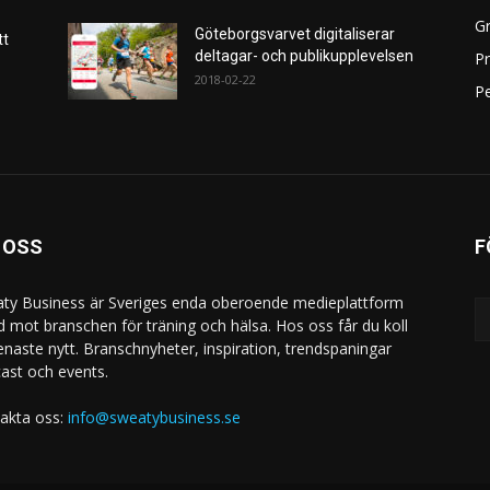
Gr
Göteborgsvarvet digitaliserar
tt
deltagar- och publikupplevelsen
P
2018-02-22
Pe
 OSS
F
ty Business är Sveriges enda oberoende medieplattform
ad mot branschen för träning och hälsa. Hos oss får du koll
enaste nytt. Branschnyheter, inspiration, trendspaningar
ast och events.
akta oss:
info@sweatybusiness.se