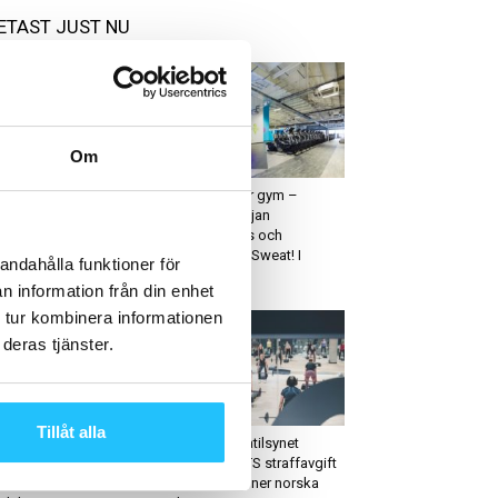
ETAST JUST NU
Om
ruppträning
Business
eaty Testar: LES MILLS
Retail möter gym –
rength Development
varuhuskedjan
Debenhams och
gymkedjan Sweat! I
andahålla funktioner för
unikt...
n information från din enhet
 tur kombinera informationen
deras tjänster.
räning
Business
Tillåt alla
caro klar som
Norge: Datatilsynet
marbetspartner för att
tilldelar SATS straffavgift
iva NK:s satsning på
om 10 miljoner norska