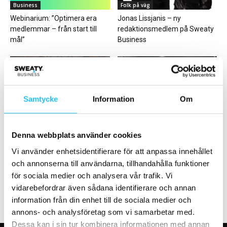
Business
Folk på väg
Webinarium: ”Optimera era
Jonas Lissjanis – ny
medlemmar – från start till
redaktionsmedlem på Sweaty
mål”
Business
Samtycke
Information
Om
Business
Träning
Sociala träningsplattformen
I huvudet på Elin Nordstrand,
Denna webbplats använder cookies
TROOPR tar in 4 miljoner – ska
Product Manager
Vi använder enhetsidentifierare för att anpassa innehållet
bygga nästa...
Gruppträning, STC:
och annonserna till användarna, tillhandahålla funktioner
Träningstrender 2022
för sociala medier och analysera vår trafik. Vi
vidarebefordrar även sådana identifierare och annan
information från din enhet till de sociala medier och
annons- och analysföretag som vi samarbetar med.
Dessa kan i sin tur kombinera informationen med annan