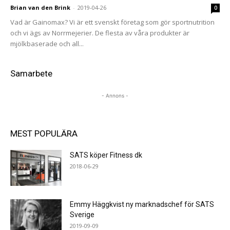
Brian van den Brink
-
2019-04-26
0
Vad är Gainomax? Vi är ett svenskt företag som gör sportnutrition
och vi ägs av Norrmejerier. De flesta av våra produkter är
mjölkbaserade och all...
Samarbete
- Annons -
MEST POPULÄRA
SATS köper Fitness dk
2018-06-29
Emmy Häggkvist ny marknadschef för SATS
Sverige
2019-09-09