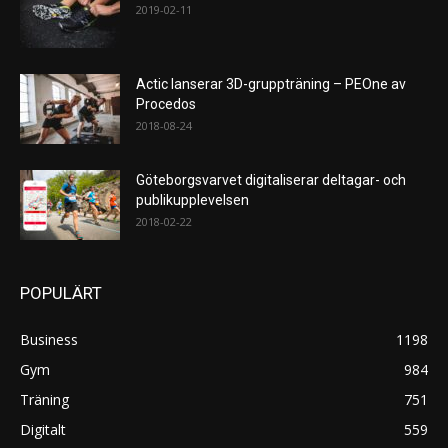
2019-02-11
Actic lanserar 3D-gruppträning – PEOne av
Procedos
2018-08-24
Göteborgsvarvet digitaliserar deltagar- och
publikupplevelsen
2018-02-22
POPULÄRT
Business
1198
Gym
984
Träning
751
Digitalt
559