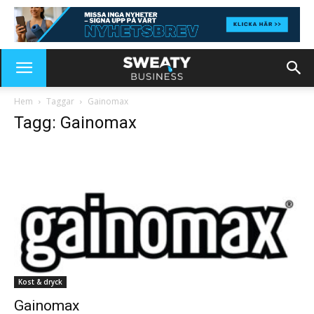
Hem
Taggar
Gainomax
Tagg: Gainomax
Kost & dryck
Gainomax