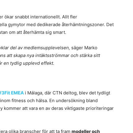
 ökar snabbt internationellt. Allt fler
nella gymytor med dedikerade återhämtningszoner. Det
 utan om att återhämta sig smart.
jälvklar del av medlemsupplevelsen,
säger Marko
ns att skapa nya intäktsströmmar och stärka sitt
en tydlig upplevd effekt.
l
3Fit EMEA
i Málaga, där CTN deltog, blev det tydligt
n inom fitness och hälsa. En undersökning bland
y kommer att vara en av deras viktigaste prioriteringar
ra olika branscher för att ta fram
modeller och