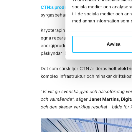
sociala medier och analysera 
CTN:s produktportfölj
spänner från helkropp
till de sociala medier och a
syrgasbehandling (mHBOT) och elektromagn
med annan information som du 
Kryoterapin bygger på exponering för extrem
egna reparationsprocesser och förbättrar ci
Avvisa
energiproduktion och minskar inflammatio
påskyndar läkning.
Det som särskiljer CTN är deras
helt elektr
komplex infrastruktur och minskar driftsko
”
Vi vill ge svenska gym och hälsoföretag v
och välmående”,
säger
Janet Martins, Digi
och den skapar verkliga resultat – både för