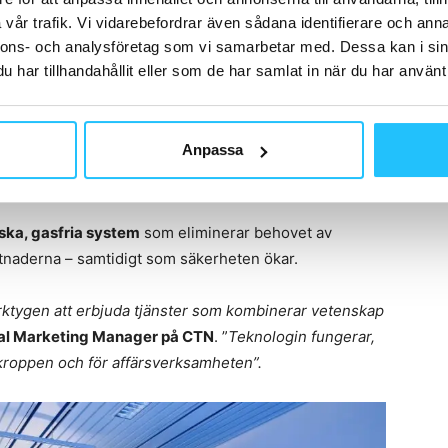
vår trafik. Vi vidarebefordrar även sådana identifierare och anna
skryoterapi till rödljusterapi, mild hyperbar
nnons- och analysföretag som vi samarbetar med. Dessa kan i sin
etisk muskelstimulering (MMS).
har tillhandahållit eller som de har samlat in när du har använt 
 kyla i kontrollerade former, vilket aktiverar kroppens
rkulationen. Rödljusterapi stimulerar cellernas
Anpassa
n, medan mHBOT ökar syresättningen i kroppen och
iska, gasfria system
som eliminerar behovet av
stnaderna – samtidigt som säkerheten ökar.
erktygen att erbjuda tjänster som kombinerar vetenskap
tal Marketing Manager på CTN
. ”
Teknologin fungerar,
 kroppen och för affärsverksamheten”.