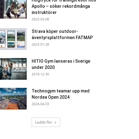
Högtryck för träningsresor hos
Apollo – söker rekordmånga
instruktörer
2023-03-08
Strava köper outdoor-
äventyrsplattformen FATMAP
2023-01-28
HITIO Gym lanseras i Sverige
under 2020
2019-12-30
Technogym teamar upp med
Nordea Open 2024
2024-04-03
Ladda fler