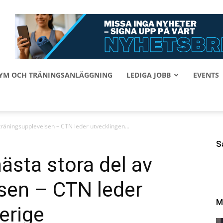
 GYM OCH TRÄNINGSANLÄGGNING
LEDIGA JOBB
EVENTS
 träningsupplevelsen – CTN leder utvecklingen...
S
nästa stora del av
sen – CTN leder
M
erige