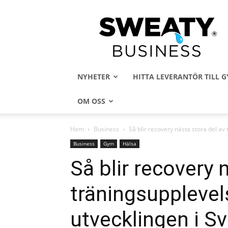
Sweaty
Business
NYHETER
HITTA LEVERANTÖR TILL
OM OSS
Hem
Business
Så blir recovery nästa stora del av
Business
Gym
Hälsa
Så blir recovery 
träningsupplevel
utvecklingen i Sv