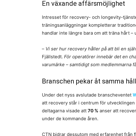
En växande affärsmöjlighet
Intresset för recovery- och longevity-tjänster
träningsanläggningar kompletterar traditio
handlar inte längre bara om att träna hårt –
–
Vi ser hur recovery håller på att bli en s
Fjällstedt.
För operatörer innebär det en cha
varumärke – samtidigt som medlemmarna får 
Branschen pekar åt samma hål
Under det nyss avslutade branscheventet
W
att recovery står i centrum för utvecklinge
deltagarna visade att
70 %
anser att recover
under de kommande åren.
CTN bidrar dessutom med erfarenhet från fle