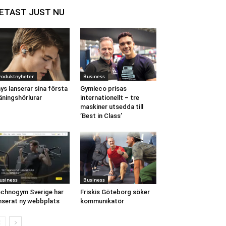
ETAST JUST NU
roduktnyheter
Business
ys lanserar sina första
Gymleco prisas
äningshörlurar
internationellt – tre
maskiner utsedda till
’Best in Class’
usiness
Business
chnogym Sverige har
Friskis Göteborg söker
nserat ny webbplats
kommunikatör