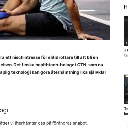
H
P
Ja
tr
ett nischintresse för elitidrottare till att bli en
elsen. Det finska healthtech-bolaget CTN, som nu
skaplig teknologi kan göra återhämtning lika självklar
B
logi
Te
la
ttet vi återhämtar oss på förändras snabbt.