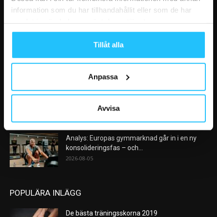
information som du har tillhandahållit eller som de har
samlat in när du har använt deras tjänster.
VÅRA FAVORITER
Tillåt alla
Nike satsar på hybridträning när Hyrox formar
nästa stora kategori
2026-08-07
Anpassa
AI kommer aldrig kunna ersätta en frukost
efter träningspasset
Avvisa
2026-08-06
Analys: Europas gymmarknad går in i en ny
konsolideringsfas – och...
2026-08-05
POPULÄRA INLÄGG
De bästa träningsskorna 2019