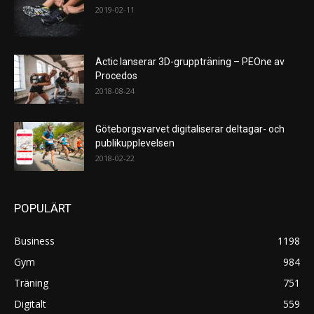
2019-02-11
Actic lanserar 3D-gruppträning – PEOne av
Procedos
2018-08-24
Göteborgsvarvet digitaliserar deltagar- och
publikupplevelsen
2018-02-22
POPULÄRT
Business
1198
Gym
984
Träning
751
Digitalt
559