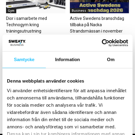
Gym
Business
Dior i samarbete med
Active Swedens branschdag
Technogym kring
tillbaka på Nacka
träningsutrustning
Strandsmässan i november
Samtycke
Information
Om
Business
Gym
Denna webbplats använder cookies
Runacademy och Stadium
Studio to be satsar på unikt
Vi använder enhetsidentifierare för att anpassa innehållet
inleder samarbete
premiumkoncept i
och annonserna till användarna, tillhandahålla funktioner
Örnsköldsvik
för sociala medier och analysera vår trafik. Vi
vidarebefordrar även sådana identifierare och annan
information från din enhet till de sociala medier och
annons- och analysföretag som vi samarbetar med.
Dessa kan i sin tur kombinera informationen med annan