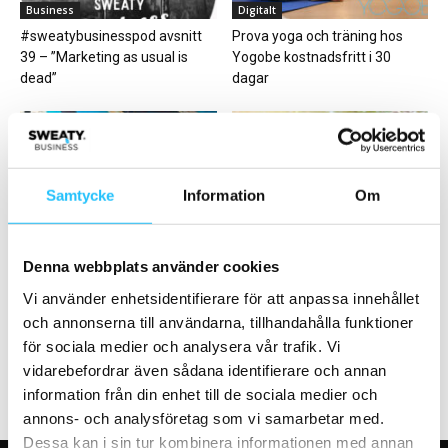
Business
Digitalt
#sweatybusinesspod avsnitt
Prova yoga och träning hos
39 – ”Marketing as usual is
Yogobe kostnadsfritt i 30
dead”
dagar
Samtycke
Information
Om
Business
Gruppträning
Ny PT-utbildning med fokus på
Friskis lanserar nytt
Denna webbplats använder cookies
kvinnohälsa
gymkoncept och bootcamp för
Vi använder enhetsidentifierare för att anpassa innehållet
att komma närmare
och annonserna till användarna, tillhandahålla funktioner
stockholmarna
för sociala medier och analysera vår trafik. Vi
vidarebefordrar även sådana identifierare och annan
information från din enhet till de sociala medier och
annons- och analysföretag som vi samarbetar med.
Dessa kan i sin tur kombinera informationen med annan