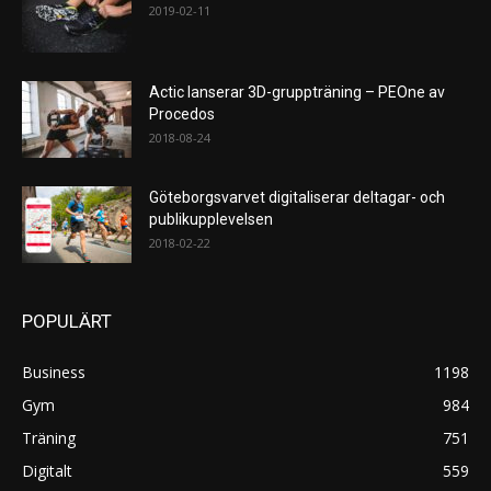
2019-02-11
Actic lanserar 3D-gruppträning – PEOne av
Procedos
2018-08-24
Göteborgsvarvet digitaliserar deltagar- och
publikupplevelsen
2018-02-22
POPULÄRT
Business
1198
Gym
984
Träning
751
Digitalt
559