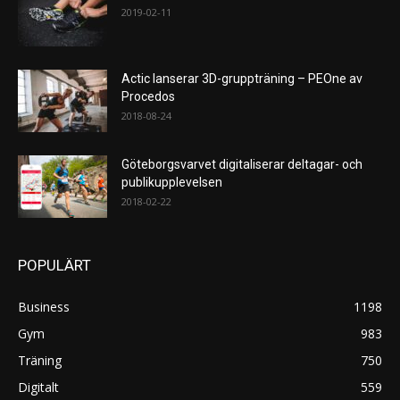
2019-02-11
Actic lanserar 3D-gruppträning – PEOne av
Procedos
2018-08-24
Göteborgsvarvet digitaliserar deltagar- och
publikupplevelsen
2018-02-22
POPULÄRT
Business
1198
Gym
983
Träning
750
Digitalt
559