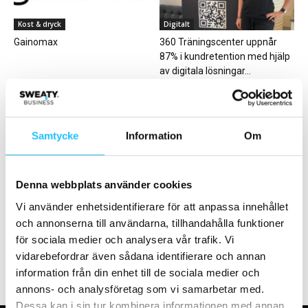
Kost & dryck
Digitalt
Gainomax
360 Träningscenter uppnår
87% i kundretention med hjälp
av digitala lösningar...
Samtycke
Information
Om
Business
Hälsa
Denna webbplats använder cookies
Pelle Sundström – Sweaty
Få medelålders rör sig
Vi använder enhetsidentifierare för att anpassa innehållet
Business-podden #79
högintensivt visar unik
och annonserna till användarna, tillhandahålla funktioner
kartläggning av det fysiska...
för sociala medier och analysera vår trafik. Vi
vidarebefordrar även sådana identifierare och annan
information från din enhet till de sociala medier och
annons- och analysföretag som vi samarbetar med.
Dessa kan i sin tur kombinera informationen med annan