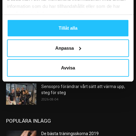
information som du har tillhandahållit eller som de har
samlat in när du har använt deras tjänster.
VÅRA FAVORITER
Tillåt alla
AI kommer aldrig kunna ersätta en frukost
efter träningspasset
2026-08-06
Anpassa
Analys: Europas gymmarknad går in i en ny
konsolideringsfas – och...
Avvisa
2026-08-05
Sensopro förändrar vårt sätt att värma upp,
steg för steg
2026-08-04
POPULÄRA INLÄGG
De bästa träningsskorna 2019