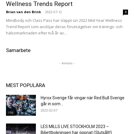
Wellness Trends Report
Brian van den Brink
-
2022-07-12
0
Mindbody och Class Pass har släppt sin 2022 Mid-Year Wellness
Trend Report som avslöjar deras förutsägelser om tränings- och
hälsomarknaden efter två år av...
Samarbete
- Annons -
MEST POPULÄRA
Hyrox Sverige får vingar när Red Bull Sverige
går in som...
2023-02-07
LES MILLS LIVE STOCKHOLM 2023 –
Biljettbokningen har öppnat (Slutsålt!)