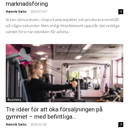
marknadsföring
Henrik Valis
-
2026-07-07
0
AI kan skriva texter, skapa kampanjidéer och producera innehåll
på några sekunder. Men enligt WiseNetwork uppstår det verkliga
värdet först när tekniken får arbeta...
Business
Tre idéer för att öka försäljningen på
gymmet – med befintliga...
Henrik Valis
-
2026-02-20
0