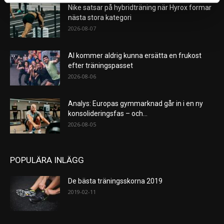
Nike satsar på hybridträning när Hyrox formar
nästa stora kategori
2026-08-07
AI kommer aldrig kunna ersätta en frukost
efter träningspasset
2026-08-06
Analys: Europas gymmarknad går in i en ny
konsolideringsfas – och...
2026-08-05
POPULÄRA INLÄGG
De bästa träningsskorna 2019
2019-02-11