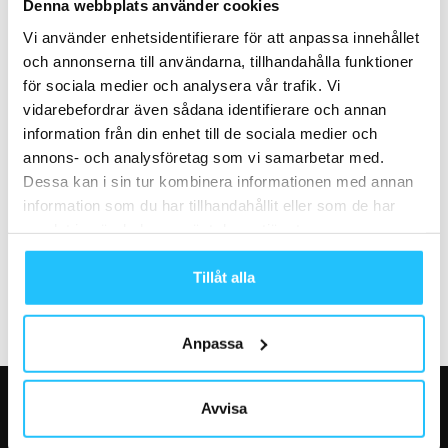
Podcast: Peter Carlsson –
Bildextra: Succé för Concepts
Denna webbplats använder cookies
Grundare & ägare, Levels
cykelevent
Vi använder enhetsidentifierare för att anpassa innehållet
Health Club
och annonserna till användarna, tillhandahålla funktioner
för sociala medier och analysera vår trafik. Vi
vidarebefordrar även sådana identifierare och annan
information från din enhet till de sociala medier och
annons- och analysföretag som vi samarbetar med.
Dessa kan i sin tur kombinera informationen med annan
Business
Gym
information som du har tillhandahållit eller som de har
Träningsplattformen Troopr
Skapa viktiga vanor för dina
samlat in när du har använt deras tjänster.
gjorde succé i Draknästet –
medlemmar
backas av techprofiler
Tillåt alla
Anpassa
Avvisa
VÅRA FAVORITER