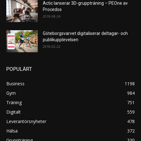
Actic lanserar 3D-gruppträning – PEOne av
Procedos
2018-08-24
Göteborgsvarvet digitaliserar deltagar- och
publikupplevelsen
2018-02-22
POPULÄRT
Business
1198
Gym
984
Träning
751
Digitalt
559
Leverantörsnyheter
478
Hälsa
372
Gruppträning
330