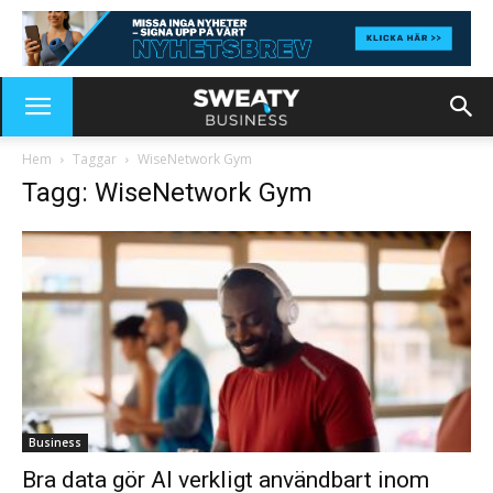
Hem
Taggar
WiseNetwork Gym
Tagg: WiseNetwork Gym
Business
Bra data gör AI verkligt användbart inom