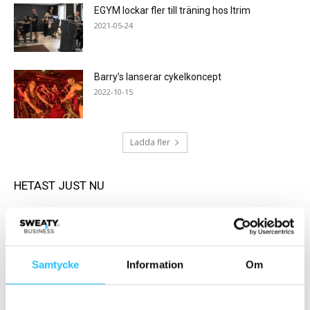
EGYM lockar fler till träning hos Itrim
2021-05-24
Barry’s lanserar cykelkoncept
2022-10-15
Ladda fler
HETAST JUST NU
Samtycke
Information
Om
Business
Cykling