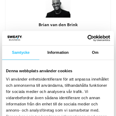
Brian van den Brink
Samtycke
Information
Om
Relaterade artiklar
Mer av samma författare
Hyrox växer vidare – siktar på två
Denna webbplats använder cookies
miljoner deltagare och förändrar
Vi använder enhetsidentifierare för att anpassa innehållet
gymmarknaden
Business
och annonserna till användarna, tillhandahålla funktioner
för sociala medier och analysera vår trafik. Vi
Planet Fitness stäms efter
vidarebefordrar även sådana identifierare och annan
styrkesatsning – investerare menar
information från din enhet till de sociala medier och
att bolaget vilselett marknaden
Business
annons- och analysföretag som vi samarbetar med.