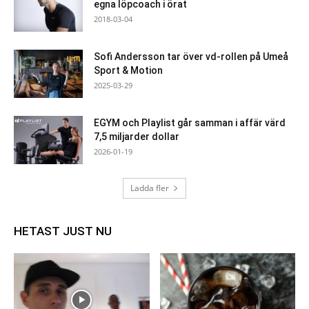
egna löpcoach i örat
2018-03-04
Sofi Andersson tar över vd-rollen på Umeå
Sport & Motion
2025-03-29
EGYM och Playlist går samman i affär värd
7,5 miljarder dollar
2026-01-19
Ladda fler
HETAST JUST NU