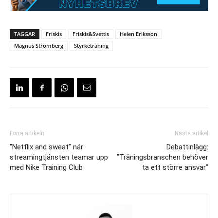
TAGGAR
Friskis
Friskis&Svettis
Helen Eriksson
Magnus Strömberg
Styrketräning
Förra artikeln
Nästa artikel
”Netflix and sweat” när
Debattinlägg:
streamingtjänsten teamar upp
”Träningsbranschen behöver
med Nike Training Club
ta ett större ansvar”