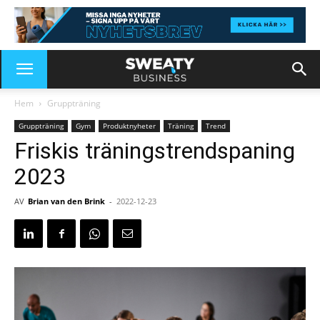
Hem
Gruppträning
Gruppträning
Gym
Produktnyheter
Träning
Trend
Friskis träningstrendspaning
2023
AV
Brian van den Brink
-
2022-12-23