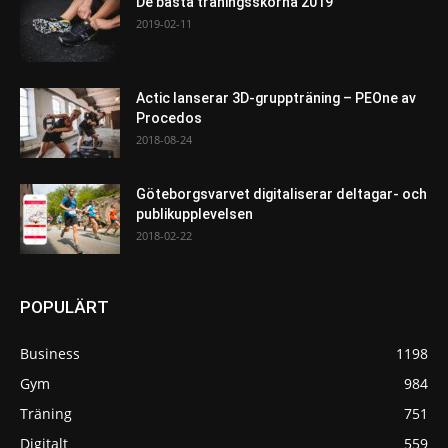
De bästa träningsskorna 2019
2019-02-11
Actic lanserar 3D-gruppträning – PEOne av
Procedos
2018-08-24
Göteborgsvarvet digitaliserar deltagar- och
publikupplevelsen
2018-02-22
POPULÄRT
Business
1198
Gym
984
Träning
751
Digitalt
559