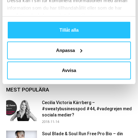
Dessa kan i sin tur kombinera informationen med annan
Forskning: 90–120 minuters
information som du har tillhandahållit eller som de har
styrketräning i veckan kopplas till
samlat in när du har använt deras tjänster.
längre liv
Forskning
Tillåt alla
Anpassa
Samarbete
- Annons -
Avvisa
MEST POPULÄRA
Cecilia Victoria Kärrberg –
#sweatybusinesspod #44, #vadegrejen med
sociala medier?
2018-11-14
Soul Blade & Soul Run Free Pro Bio – din