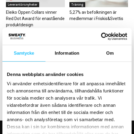
Leverantörsnyheter
Träning
Eleiko Öppen Collars vinner
5,27% av befolkningen är
Red Dot Award för enastående
medlemmar i Friskis&Svettis
produktdesign
Samtycke
Information
Om
Business
Business
Sport & Fitness förändrar
Hur ska jag finansiera
Denna webbplats använder cookies
gymupplevelsen med Nenda
träningsutrustningen till
Vi använder enhetsidentifierare för att anpassa innehållet
Effect TV
gymmet?
och annonserna till användarna, tillhandahålla funktioner
för sociala medier och analysera vår trafik. Vi
vidarebefordrar även sådana identifierare och annan
information från din enhet till de sociala medier och
annons- och analysföretag som vi samarbetar med.
Dessa kan i sin tur kombinera informationen med annan
information som du har tillhandahållit eller som de har