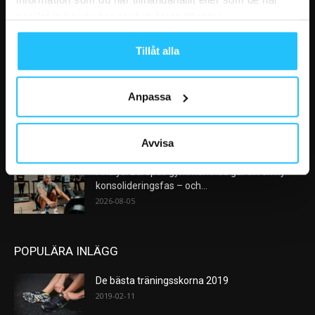
VÅRA FAVORITER
samlat in när du har använt deras tjänster.
Nike satsar på hybridträning när Hyrox formar
Tillåt alla
nästa stora kategori
2026-08-07
Anpassa
AI kommer aldrig kunna ersätta en frukost
efter träningspasset
2026-08-06
Avvisa
Analys: Europas gymmarknad går in i en ny
konsolideringsfas – och...
2026-08-05
POPULÄRA INLÄGG
De bästa träningsskorna 2019
2019-02-11