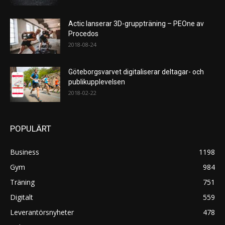
Actic lanserar 3D-gruppträning – PEOne av
Procedos
2018-08-24
Göteborgsvarvet digitaliserar deltagar- och
publikupplevelsen
2018-02-22
POPULÄRT
Business
1198
Gym
984
Träning
751
Digitalt
559
Leverantörsnyheter
478