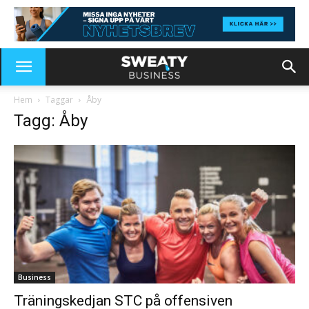
Hem
Taggar
Åby
Tagg: Åby
Business
Träningskedjan STC på offensiven