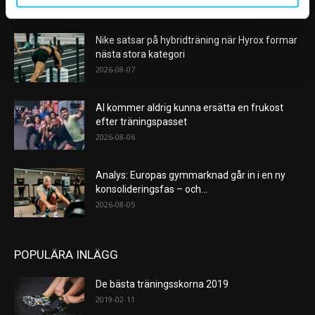
VÅRA FAVORITER
Nike satsar på hybridträning när Hyrox formar
nästa stora kategori
2026-08-07
AI kommer aldrig kunna ersätta en frukost
efter träningspasset
2026-08-06
Analys: Europas gymmarknad går in i en ny
konsolideringsfas – och...
2026-08-05
POPULÄRA INLÄGG
De bästa träningsskorna 2019
2019-02-11