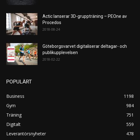
Actic lanserar 3D-gruppträning – PEOne av
Procedos
2018-08-24
Göteborgsvarvet digitaliserar deltagar- och
publikupplevelsen
2018-02-22
POPULÄRT
Business
1198
Gym
984
Träning
751
Digitalt
559
Leverantörsnyheter
478