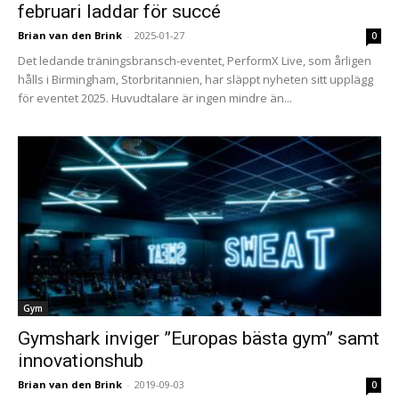
februari laddar för succé
Brian van den Brink
-
2025-01-27
0
Det ledande träningsbransch-eventet, PerformX Live, som årligen
hålls i Birmingham, Storbritannien, har släppt nyheten sitt upplägg
för eventet 2025. Huvudtalare är ingen mindre än...
Gym
Gymshark inviger ”Europas bästa gym” samt
innovationshub
Brian van den Brink
-
2019-09-03
0