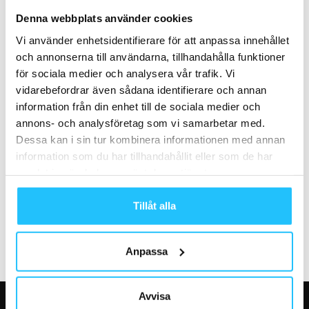
Concept och Advagym startar
Pojke drunknade på
Denna webbplats använder cookies
partnerskap och distribution i
Centralbadet i Norrköping
Vi använder enhetsidentifierare för att anpassa innehållet
Sverige
och annonserna till användarna, tillhandahålla funktioner
för sociala medier och analysera vår trafik. Vi
vidarebefordrar även sådana identifierare och annan
information från din enhet till de sociala medier och
annons- och analysföretag som vi samarbetar med.
Dessa kan i sin tur kombinera informationen med annan
Business
Business
information som du har tillhandahållit eller som de har
Eleikos skivstång prisas med
Oura värderas till 5 miljarder
samlat in när du har använt deras tjänster.
internationell
USD efter avtal med
designutmärkelse
medicinteknikföretaget
Dexcom
Tillåt alla
Anpassa
Avvisa