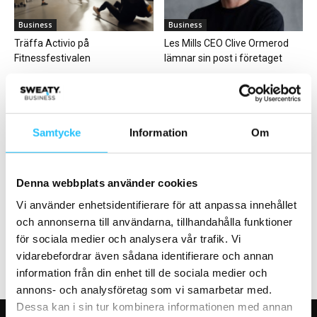
Business
Business
Träffa Activio på
Les Mills CEO Clive Ormerod
Fitnessfestivalen
lämnar sin post i företaget
Samtycke
Information
Om
Business
Business
Denna webbplats använder cookies
FitnessPlayer söker Account
EC Health Club etablerar sig i
Manager
Malmö – kedjans 20:e
Vi använder enhetsidentifierare för att anpassa innehållet
träningsklubb
och annonserna till användarna, tillhandahålla funktioner
för sociala medier och analysera vår trafik. Vi
vidarebefordrar även sådana identifierare och annan
information från din enhet till de sociala medier och
annons- och analysföretag som vi samarbetar med.
Dessa kan i sin tur kombinera informationen med annan