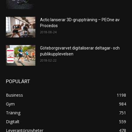
Actic lanserar 3D-gruppträning – PEOne av
Procedos
2018-08-24
Göteborgsvarvet digitaliserar deltagar- och
publikupplevelsen
2018-02-22
POPULÄRT
Business
1198
Gym
984
Träning
751
Digitalt
559
Leverantörsnyheter
478