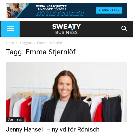
Hem
Taggar
Emma Stjernlöf
Tagg: Emma Stjernlöf
Business
Jenny Hansell – ny vd för Rönisch