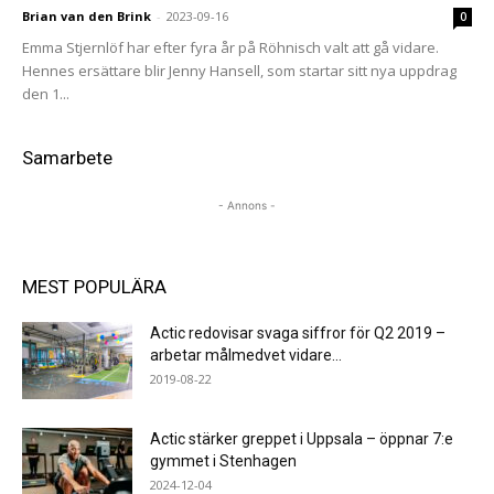
Brian van den Brink
-
2023-09-16
0
Emma Stjernlöf har efter fyra år på Röhnisch valt att gå vidare.
Hennes ersättare blir Jenny Hansell, som startar sitt nya uppdrag
den 1...
Samarbete
- Annons -
MEST POPULÄRA
Actic redovisar svaga siffror för Q2 2019 –
arbetar målmedvet vidare...
2019-08-22
Actic stärker greppet i Uppsala – öppnar 7:e
gymmet i Stenhagen
2024-12-04