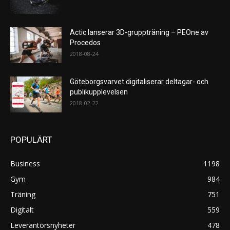
Actic lanserar 3D-gruppträning – PEOne av
Procedos
2018-08-24
Göteborgsvarvet digitaliserar deltagar- och
publikupplevelsen
2018-02-22
POPULÄRT
Business
1198
Gym
984
Träning
751
Digitalt
559
Leverantörsnyheter
478