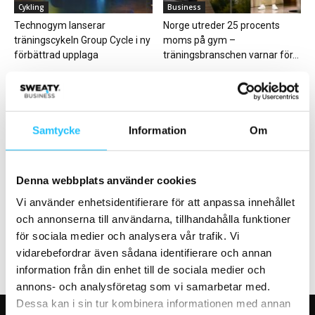
Cykling
Business
Technogym lanserar
Norge utreder 25 procents
träningscykeln Group Cycle i ny
moms på gym –
förbättrad upplaga
träningsbranschen varnar för...
Samtycke
Information
Om
Cykling
Business
Denna webbplats använder cookies
Echelon och Wahoo lanserar
Medley tar hem upphandlingen
Stockholms första e-
om driften av Lidingös nya
Vi använder enhetsidentifierare för att anpassa innehållet
cykelcenter
simhall
och annonserna till användarna, tillhandahålla funktioner
för sociala medier och analysera vår trafik. Vi
vidarebefordrar även sådana identifierare och annan
information från din enhet till de sociala medier och
annons- och analysföretag som vi samarbetar med.
Dessa kan i sin tur kombinera informationen med annan